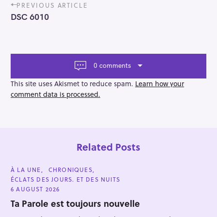
P
PREVIOUS ARTICLE
o
DSC 6010
s
t
n
a
v
0 comments
i
g
This site uses Akismet to reduce spam.
Learn how your
a
comment data is processed.
t
i
o
n
Related Posts
C
À LA UNE
CHRONIQUES
A
S
ÉCLATS DES JOURS. ET DES NUITS
T
E
e
6 AUGUST 2026
G
a
O
Ta Parole est toujours nouvelle
R
r
I