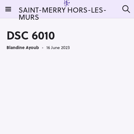
S
SAINT-MERRY HORS-LES-
k
MURS
S
i
e
a
p
r
DSC 6010
t
c
h
o
Blandine Ayoub
16 June 2023
c
o
n
t
e
n
t