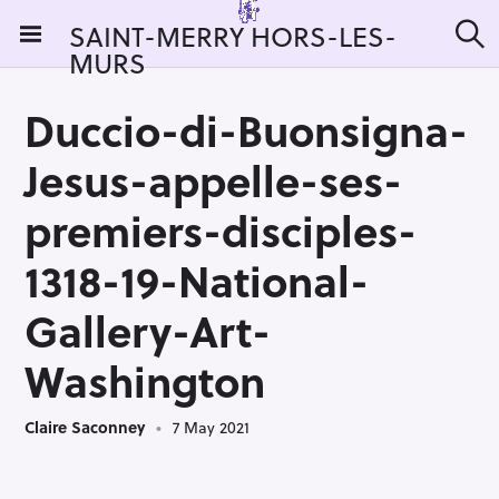
S
SAINT-MERRY HORS-LES-
k
MURS
S
i
e
a
p
r
Duccio-di-Buonsigna-
t
c
h
o
Jesus-appelle-ses-
c
o
premiers-disciples-
n
1318-19-National-
t
e
Gallery-Art-
n
t
Washington
Claire Saconney
7 May 2021