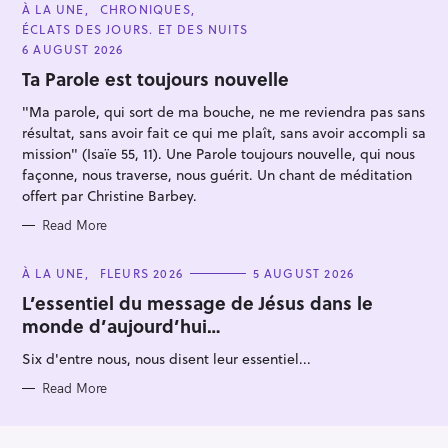
C
À LA UNE
CHRONIQUES
A
o
ÉCLATS DES JOURS. ET DES NUITS
T
r
E
6 AUGUST 2026
G
:
O
Ta Parole est toujours nouvelle
R
I
"Ma parole, qui sort de ma bouche, ne me reviendra pas sans
E
S
résultat, sans avoir fait ce qui me plaît, sans avoir accompli sa
mission" (Isaïe 55, 11). Une Parole toujours nouvelle, qui nous
façonne, nous traverse, nous guérit. Un chant de méditation
offert par Christine Barbey.
Read More
C
À LA UNE
FLEURS 2026
5 AUGUST 2026
A
T
L’essentiel du message de Jésus dans le
E
monde d’aujourd’hui…
G
O
R
Six d'entre nous, nous disent leur essentiel...
I
E
S
Read More