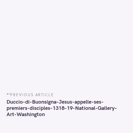
P
PREVIOUS ARTICLE
o
Duccio-di-Buonsigna-Jesus-appelle-ses-
s
premiers-disciples-1318-19-National-Gallery-
t
Art-Washington
n
a
v