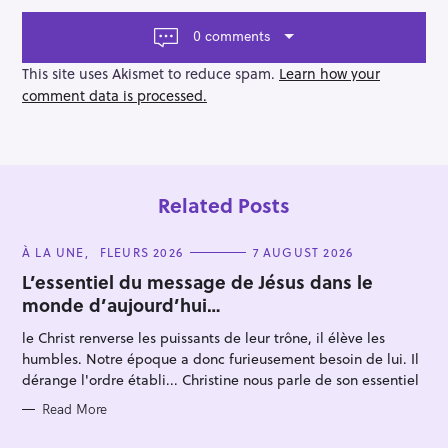
i
g
0 comments
a
t
This site uses Akismet to reduce spam.
Learn how your
i
comment data is processed.
o
n
Related Posts
C
À LA UNE
FLEURS 2026
7 AUGUST 2026
A
T
L’essentiel du message de Jésus dans le
E
S
monde d’aujourd’hui…
G
O
e
R
le Christ renverse les puissants de leur trône, il élève les
I
a
E
humbles. Notre époque a donc furieusement besoin de lui. Il
S
r
dérange l'ordre établi... Christine nous parle de son essentiel
c
Read More
h
f