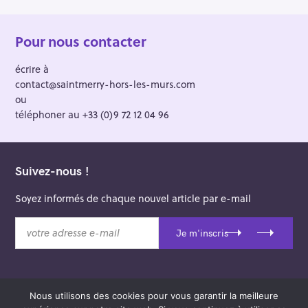
Pour nous contacter
écrire à
contact@saintmerry-hors-les-murs.com
ou
téléphoner au +33 (0)9 72 12 04 96
Suivez-nous !
Soyez informés de chaque nouvel article par e-mail
v
Je m'inscris
o
t
r
e
Nous utilisons des cookies pour vous garantir la meilleure
a
© 2026 Saint-Merry Hors-les-Murs.