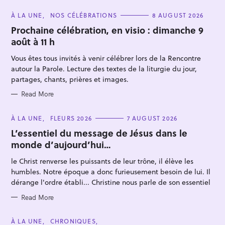
C
À LA UNE
NOS CÉLÉBRATIONS
8 AUGUST 2026
A
T
Prochaine célébration, en visio : dimanche 9
E
août à 11 h
G
O
R
Vous êtes tous invités à venir célébrer lors de la Rencontre
I
E
autour la Parole. Lecture des textes de la liturgie du jour,
S
partages, chants, prières et images.
Read More
S
e
C
À LA UNE
FLEURS 2026
7 AUGUST 2026
A
a
T
L’essentiel du message de Jésus dans le
E
r
monde d’aujourd’hui…
G
O
c
R
le Christ renverse les puissants de leur trône, il élève les
I
h
E
humbles. Notre époque a donc furieusement besoin de lui. Il
S
f
dérange l'ordre établi... Christine nous parle de son essentiel
o
Read More
r
:
C
À LA UNE
CHRONIQUES