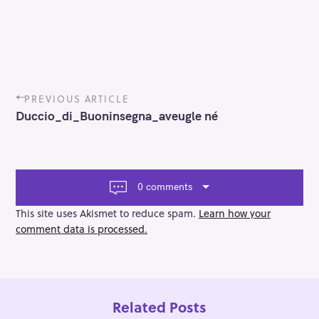
P
PREVIOUS ARTICLE
o
Duccio_di_Buoninsegna_aveugle né
s
t
n
a
v
0 comments
i
g
This site uses Akismet to reduce spam.
Learn how your
a
comment data is processed.
t
i
o
n
Related Posts