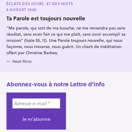
A
ÉCLATS DES JOURS. ET DES NUITS
T
E
6 AUGUST 2026
G
O
Ta Parole est toujours nouvelle
R
I
"Ma parole, qui sort de ma bouche, ne me reviendra pas sans
E
S
résultat, sans avoir fait ce qui me plaît, sans avoir accompli sa
mission" (Isaïe 55, 11). Une Parole toujours nouvelle, qui nous
façonne, nous traverse, nous guérit. Un chant de méditation
offert par Christine Barbey.
Read More
Abonnez-vous à notre Lettre d’info