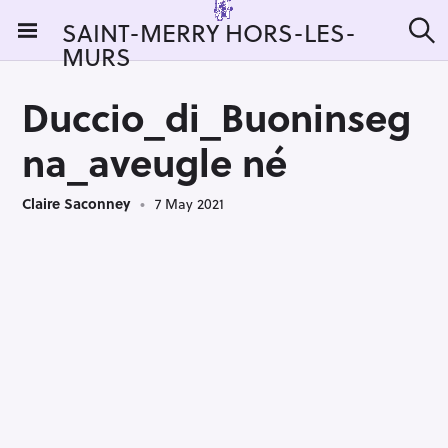
S
SAINT-MERRY HORS-LES-
k
MURS
S
i
e
a
p
r
Duccio_di_Buoninseg
t
c
h
o
na_aveugle né
c
o
Claire Saconney
7 May 2021
n
t
e
n
t