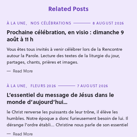
Related Posts
C
À LA UNE
NOS CÉLÉBRATIONS
8 AUGUST 2026
A
T
Prochaine célébration, en visio : dimanche 9
E
août à 11 h
G
O
R
Vous êtes tous invités à venir célébrer lors de la Rencontre
I
E
autour la Parole. Lecture des textes de la liturgie du jour,
S
partages, chants, prières et images.
S
Read More
e
a
C
À LA UNE
FLEURS 2026
7 AUGUST 2026
A
r
T
L’essentiel du message de Jésus dans le
E
c
monde d’aujourd’hui…
G
O
h
R
le Christ renverse les puissants de leur trône, il élève les
I
f
E
humbles. Notre époque a donc furieusement besoin de lui. Il
S
o
dérange l'ordre établi... Christine nous parle de son essentiel
r
Read More