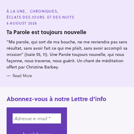
:
C
À LA UNE
CHRONIQUES
A
ÉCLATS DES JOURS. ET DES NUITS
T
E
6 AUGUST 2026
G
O
Ta Parole est toujours nouvelle
R
I
"Ma parole, qui sort de ma bouche, ne me reviendra pas sans
E
S
résultat, sans avoir fait ce qui me plaît, sans avoir accompli sa
mission" (Isaïe 55, 11). Une Parole toujours nouvelle, qui nous
façonne, nous traverse, nous guérit. Un chant de méditation
offert par Christine Barbey.
Read More
Abonnez-vous à notre Lettre d’info