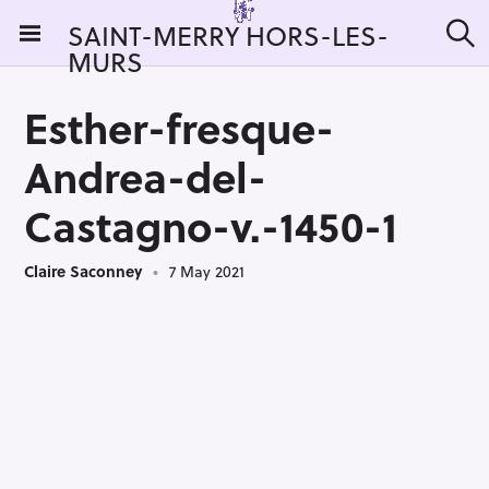
S
SAINT-MERRY HORS-LES-
k
MURS
S
i
e
a
p
r
Esther-fresque-
t
c
h
o
Andrea-del-
c
o
Castagno-v.-1450-1
n
t
Claire Saconney
7 May 2021
e
n
t