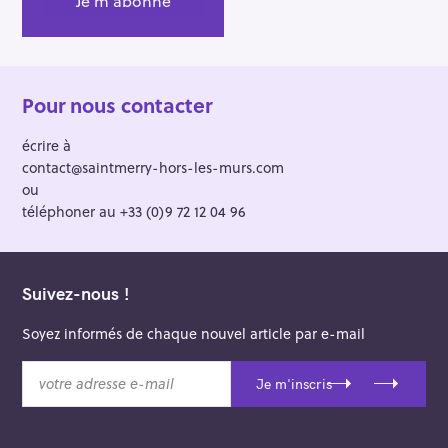
Pour nous contacter
écrire à
contact@saintmerry-hors-les-murs.com
ou
téléphoner au +33 (0)9 72 12 04 96
Suivez-nous !
Soyez informés de chaque nouvel article par e-mail
v
Je m'inscris
o
t
r