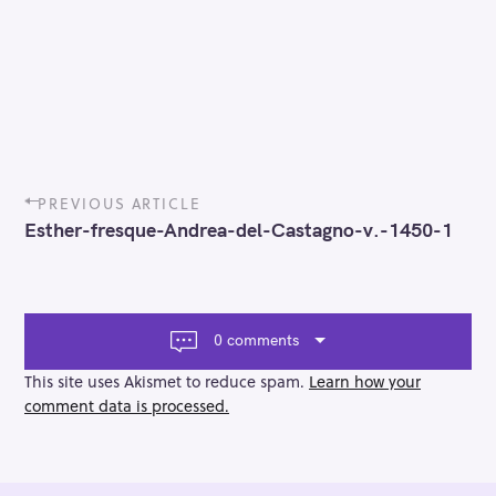
P
PREVIOUS ARTICLE
o
Esther-fresque-Andrea-del-Castagno-v.-1450-1
s
t
n
a
v
0 comments
i
g
This site uses Akismet to reduce spam.
Learn how your
a
comment data is processed.
t
i
o
n