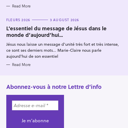
Read More
C
FLEURS 2026
3 AUGUST 2026
A
T
L’essentiel du message de Jésus dans le
E
monde d’aujourd’hui…
G
O
R
Jésus nous laisse un message d’unité très fort et très intense,
I
E
ce sont ses derniers mots... Marie-Claire nous parle
S
aujourd'hui de son essentiel
Read More
Abonnez-vous à notre Lettre d’info