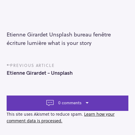
Etienne Girardet Unsplash bureau fenêtre
écriture lumière what is your story
P
PREVIOUS ARTICLE
o
Etienne Girardet – Unsplash
s
t
n
a
v
0 comments
i
g
This site uses Akismet to reduce spam.
Learn how your
a
comment data is processed.
t
i