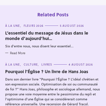
o
n
Related Posts
C
À LA UNE
FLEURS 2026
5 AUGUST 2026
A
T
L’essentiel du message de Jésus dans le
E
monde d’aujourd’hui…
G
O
R
Six d'entre nous, nous disent leur essentiel...
I
E
S
S
Read More
e
a
C
À LA UNE
CULTURE
LIVRES
4 AUGUST 2026
A
r
T
Pourquoi l’Église ? Un livre de Hans Joas
E
c
G
Dans son dernier livre "Pourquoi l'Église ? L’idéal chrétien et
O
h
R
son expression sociale. Optimisation de soi ou communauté
I
f
E
de foi ?" Hans Joas, philosophe et sociologue allemand, nous
S
o
propose une voie moyenne entre le pessimisme du repli et
r
l’optimisme d’une Église qui se considérerait comme
référence universelle. Une recension de Gérard Tracol.
: