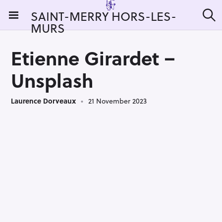
S
SAINT-MERRY HORS-LES-
k
MURS
S
i
e
a
p
r
Etienne Girardet –
t
c
h
o
Unsplash
c
o
Laurence Dorveaux
21 November 2023
n
t
e
n
t