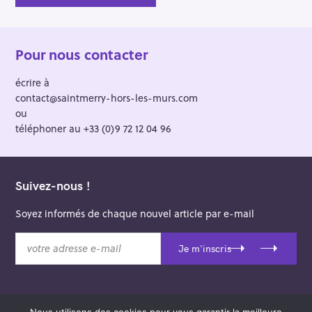
Pour nous contacter
écrire à
contact@saintmerry-hors-les-murs.com
ou
téléphoner au +33 (0)9 72 12 04 96
Suivez-nous !
Soyez informés de chaque nouvel article par e-mail
v
Je m'inscris
o
t
r
e