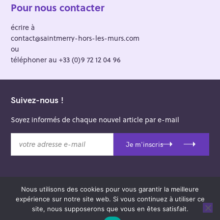
Pour nous contacter
écrire à
contact@saintmerry-hors-les-murs.com
ou
téléphoner au +33 (0)9 72 12 04 96
Suivez-nous !
Soyez informés de chaque nouvel article par e-mail
v
Je m'inscris
o
t
r
e
Nous utilisons des cookies pour vous garantir la meilleure
a
© 2026 Saint-Merry Hors-les-Murs.
expérience sur notre site web. Si vous continuez à utiliser ce
d
Theme: Felt by
Pixelgrade
.
site, nous supposerons que vous en êtes satisfait.
r