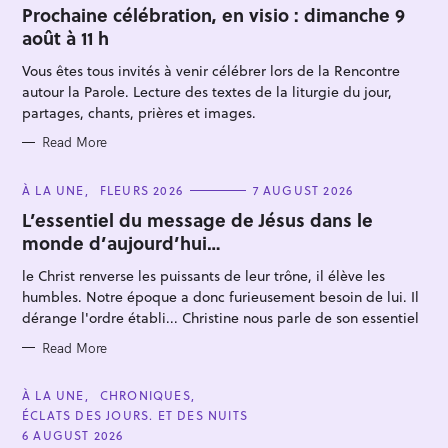
T
Prochaine célébration, en visio : dimanche 9
E
août à 11 h
G
O
R
Vous êtes tous invités à venir célébrer lors de la Rencontre
I
E
autour la Parole. Lecture des textes de la liturgie du jour,
S
partages, chants, prières et images.
Read More
S
C
À LA UNE
FLEURS 2026
7 AUGUST 2026
A
e
T
L’essentiel du message de Jésus dans le
E
a
monde d’aujourd’hui…
G
O
r
R
le Christ renverse les puissants de leur trône, il élève les
I
c
E
humbles. Notre époque a donc furieusement besoin de lui. Il
S
h
dérange l'ordre établi... Christine nous parle de son essentiel
f
Read More
o
r
C
À LA UNE
CHRONIQUES
:
A
ÉCLATS DES JOURS. ET DES NUITS
T
E
6 AUGUST 2026
G