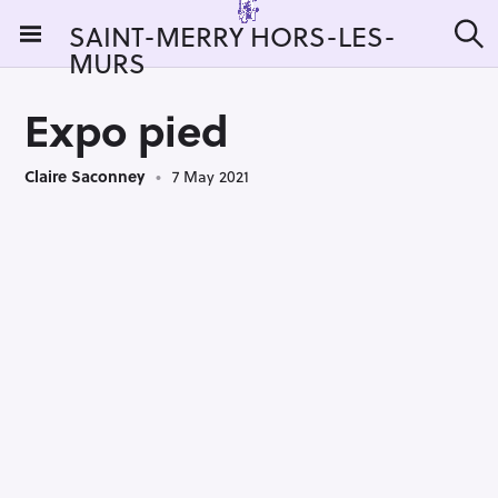
S
SAINT-MERRY HORS-LES-
k
MURS
S
i
e
a
p
r
Expo pied
t
c
h
o
Claire Saconney
7 May 2021
c
o
n
t
e
n
t