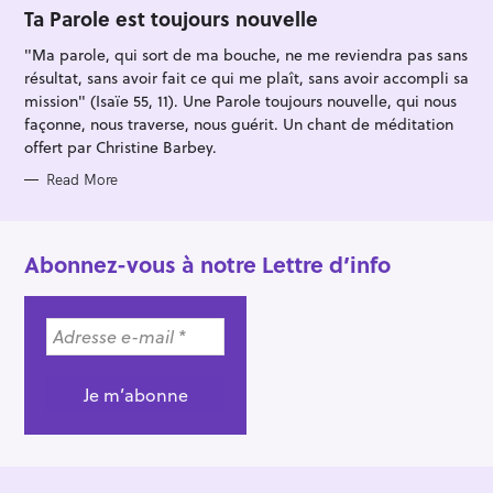
O
Ta Parole est toujours nouvelle
R
I
"Ma parole, qui sort de ma bouche, ne me reviendra pas sans
E
S
résultat, sans avoir fait ce qui me plaît, sans avoir accompli sa
mission" (Isaïe 55, 11). Une Parole toujours nouvelle, qui nous
façonne, nous traverse, nous guérit. Un chant de méditation
offert par Christine Barbey.
Read More
Abonnez-vous à notre Lettre d’info