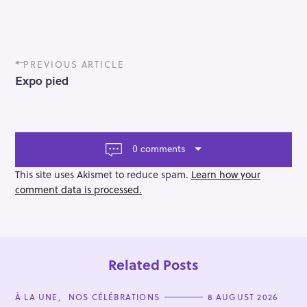
P
PREVIOUS ARTICLE
o
Expo pied
s
t
n
a
v
0 comments
i
g
This site uses Akismet to reduce spam.
Learn how your
a
comment data is processed.
t
i
o
n
Related Posts
C
À LA UNE
NOS CÉLÉBRATIONS
8 AUGUST 2026
A