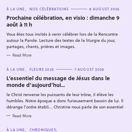
C
À LA UNE
NOS CÉLÉBRATIONS
8 AUGUST 2026
A
T
Prochaine célébration, en visio : dimanche 9
E
août à 11 h
G
O
R
Vous êtes tous invités à venir célébrer lors de la Rencontre
I
E
autour la Parole. Lecture des textes de la liturgie du jour,
S
partages, chants, prières et images.
Read More
S
e
C
À LA UNE
FLEURS 2026
7 AUGUST 2026
A
a
T
L’essentiel du message de Jésus dans le
E
r
monde d’aujourd’hui…
G
O
c
R
le Christ renverse les puissants de leur trône, il élève les
I
h
E
humbles. Notre époque a donc furieusement besoin de lui. Il
S
f
dérange l'ordre établi... Christine nous parle de son essentiel
o
Read More
r
:
C
À LA UNE
CHRONIQUES