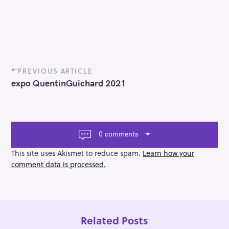
P
PREVIOUS ARTICLE
o
expo QuentinGuichard 2021
s
t
n
a
v
0 comments
i
g
This site uses Akismet to reduce spam.
Learn how your
a
comment data is processed.
t
i
o
n
Related Posts