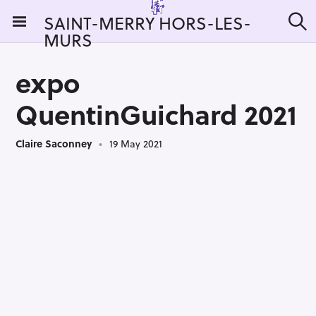
S
SAINT-MERRY HORS-LES-
k
MURS
S
i
e
a
p
r
expo
t
c
h
o
QuentinGuichard 2021
c
o
Claire Saconney
19 May 2021
n
t
e
n
t