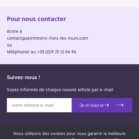
Pour nous contacter
écrire à
contact@saintmerry-hors-les-murs.com
ou
téléphoner au +33 (0)9 72 12 04 96
Suivez-nous !
Soyez informés de chaque nouvel article par e-mail
v
Je m'inscris
o
t
r
e
Nous utilisons des cookies pour vous garantir la meilleure
a
© 2026 Saint-Merry Hors-les-Murs.