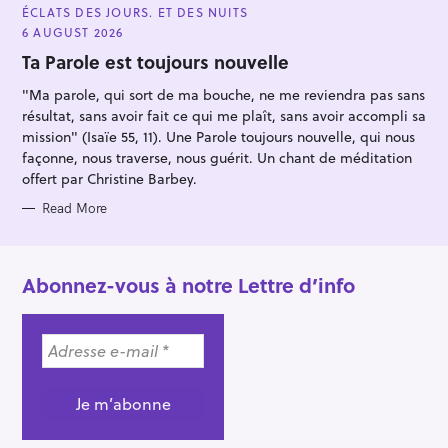
A
ÉCLATS DES JOURS. ET DES NUITS
T
E
6 AUGUST 2026
G
O
Ta Parole est toujours nouvelle
R
I
"Ma parole, qui sort de ma bouche, ne me reviendra pas sans
E
S
résultat, sans avoir fait ce qui me plaît, sans avoir accompli sa
mission" (Isaïe 55, 11). Une Parole toujours nouvelle, qui nous
façonne, nous traverse, nous guérit. Un chant de méditation
offert par Christine Barbey.
Read More
Abonnez-vous à notre Lettre d’info