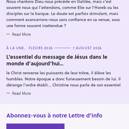
Nous chantons Dieu nous précède en Galilée, mais c'est
I
r
E
souvent nous qui l'attendons, comme Elie sur l'Horeb ou les
S
:
disciples sur la barque. Le doute est parfois stimulant, mais
comment avancerions-nous sans confiance en sa venue, sous
une forme souvent inattendue ?
Read More
C
À LA UNE
FLEURS 2026
7 AUGUST 2026
A
T
L’essentiel du message de Jésus dans le
E
monde d’aujourd’hui…
G
O
R
le Christ renverse les puissants de leur trône, il élève les
I
E
humbles. Notre époque a donc furieusement besoin de lui. Il
S
dérange l'ordre établi... Christine nous parle de son essentiel
Read More
Abonnez-vous à notre Lettre d’info