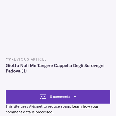
P
PREVIOUS ARTICLE
o
Giotto Noli Me Tangere Cappella Degli Scrovegni
s
Padova (1)
t
n
a
v
i
0 comments
g
a
This site uses Akismet to reduce spam.
Learn how your
t
comment data is processed.
i