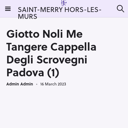
S
SAINT-MERRY HORS-LES-
k
MURS
S
i
e
a
p
r
Giotto Noli Me
t
c
h
o
Tangere Cappella
c
o
Degli Scrovegni
n
Padova (1)
t
e
n
Admin Admin
16 March 2023
t