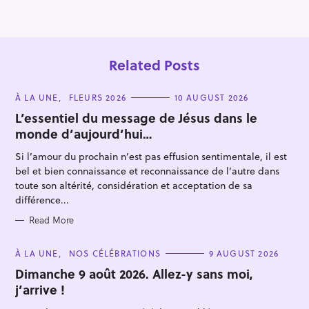
o
n
Related Posts
C
À LA UNE
FLEURS 2026
10 AUGUST 2026
A
T
L’essentiel du message de Jésus dans le
E
monde d’aujourd’hui…
G
O
R
Si l’amour du prochain n’est pas effusion sentimentale, il est
I
E
bel et bien connaissance et reconnaissance de l’autre dans
S
S
toute son altérité, considération et acceptation de sa
e
différence...
a
Read More
r
c
C
À LA UNE
NOS CÉLÉBRATIONS
9 AUGUST 2026
A
h
T
Dimanche 9 août 2026. Allez-y sans moi,
E
f
j’arrive !
G
O
o
R