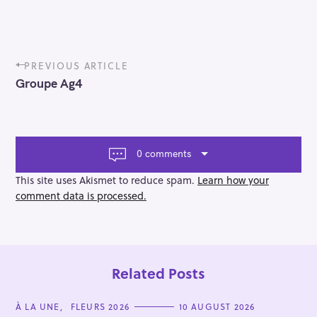
P
PREVIOUS ARTICLE
o
Groupe Ag4
s
t
n
a
v
0 comments
i
g
This site uses Akismet to reduce spam.
Learn how your
a
comment data is processed.
t
i
o
n
Related Posts
C
À LA UNE
FLEURS 2026
10 AUGUST 2026
A