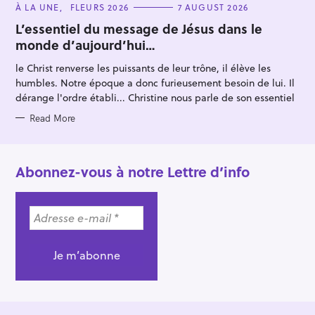
C
À LA UNE
FLEURS 2026
7 AUGUST 2026
A
T
L’essentiel du message de Jésus dans le
E
monde d’aujourd’hui…
G
O
R
le Christ renverse les puissants de leur trône, il élève les
I
E
humbles. Notre époque a donc furieusement besoin de lui. Il
S
dérange l'ordre établi... Christine nous parle de son essentiel
Read More
Abonnez-vous à notre Lettre d’info