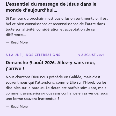
T
L’essentiel du message de Jésus dans le
E
monde d’aujourd’hui…
G
O
R
Si l’amour du prochain n’est pas effusion sentimentale, il est
I
E
bel et bien connaissance et reconnaissance de l’autre dans
S
toute son altérité, considération et acceptation de sa
différence...
Read More
S
e
C
À LA UNE
NOS CÉLÉBRATIONS
9 AUGUST 2026
A
a
T
Dimanche 9 août 2026. Allez-y sans moi,
E
r
j’arrive !
G
O
c
R
Nous chantons Dieu nous précède en Galilée, mais c'est
I
h
E
souvent nous qui l'attendons, comme Elie sur l'Horeb ou les
S
f
disciples sur la barque. Le doute est parfois stimulant, mais
comment avancerions-nous sans confiance en sa venue, sous
o
une forme souvent inattendue ?
r
:
Read More