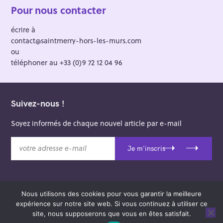
Pour nous contacter
écrire à
contact@saintmerry-hors-les-murs.com
ou
téléphoner au +33 (0)9 72 12 04 96
Suivez-nous !
Soyez informés de chaque nouvel article par e-mail
v
Je m'inscris
o
t
r
e
Nous utilisons des cookies pour vous garantir la meilleure
a
© 2026 Saint-Merry Hors-les-Murs.
expérience sur notre site web. Si vous continuez à utiliser ce
d
Theme: Felt by
Pixelgrade
.
site, nous supposerons que vous en êtes satisfait.
r