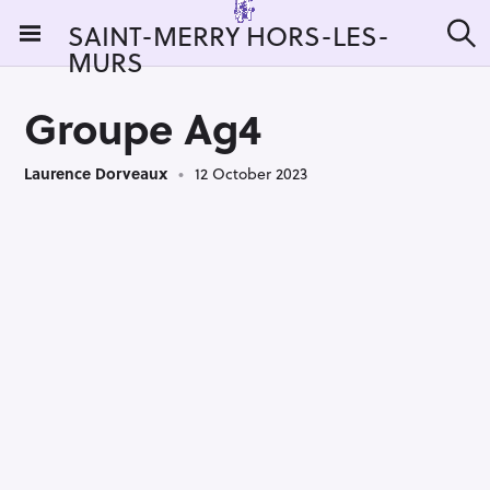
S
SAINT-MERRY HORS-LES-
k
MURS
S
i
e
a
p
r
Groupe Ag4
t
c
h
o
Laurence Dorveaux
12 October 2023
c
o
n
t
e
n
t