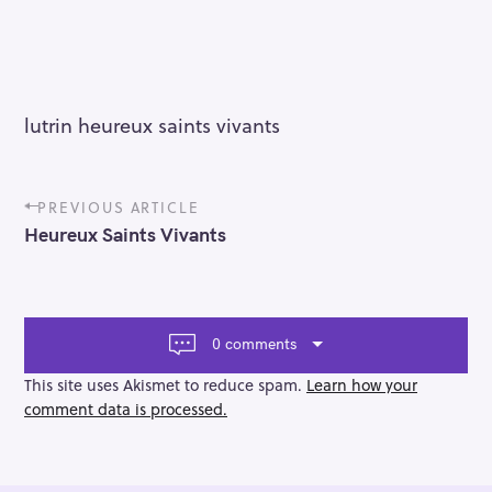
lutrin heureux saints vivants
P
PREVIOUS ARTICLE
o
Heureux Saints Vivants
s
t
n
a
v
0 comments
i
g
This site uses Akismet to reduce spam.
Learn how your
a
comment data is processed.
t
i
o
n