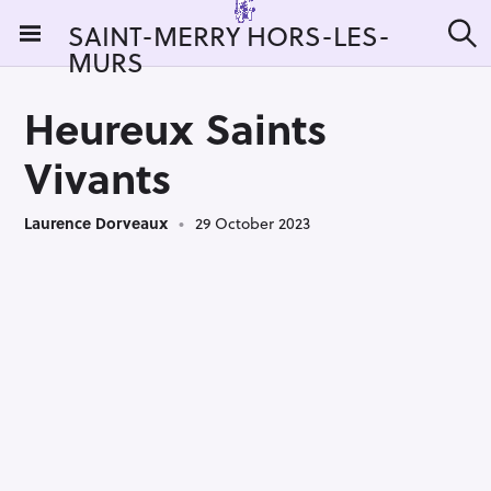
S
SAINT-MERRY HORS-LES-
k
MURS
S
i
e
a
p
r
Heureux Saints
t
c
h
o
Vivants
c
o
Laurence Dorveaux
29 October 2023
n
t
e
n
t