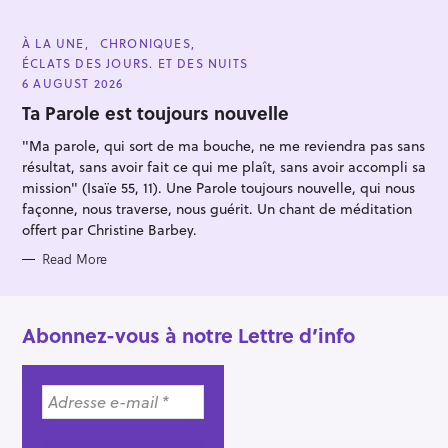
:
C
À LA UNE
CHRONIQUES
A
ÉCLATS DES JOURS. ET DES NUITS
T
E
6 AUGUST 2026
G
O
Ta Parole est toujours nouvelle
R
I
"Ma parole, qui sort de ma bouche, ne me reviendra pas sans
E
S
résultat, sans avoir fait ce qui me plaît, sans avoir accompli sa
mission" (Isaïe 55, 11). Une Parole toujours nouvelle, qui nous
façonne, nous traverse, nous guérit. Un chant de méditation
offert par Christine Barbey.
Read More
Abonnez-vous à notre Lettre d’info