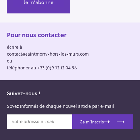
Pour nous contacter
écrire à
contact@saintmerry-hors-les-murs.com
ou
téléphoner au +33 (0)9 72 12 04 96
Suivez-nous !
Soyez informés de chaque nouvel article par e-mail
v
Je m'inscris
o
t
r