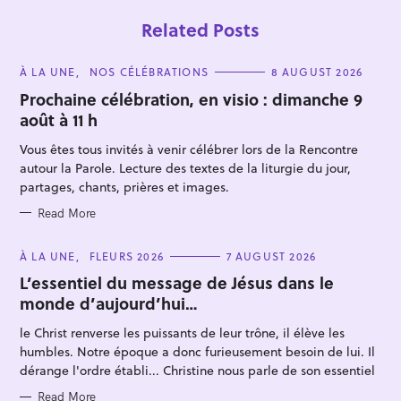
Related Posts
C
À LA UNE
NOS CÉLÉBRATIONS
8 AUGUST 2026
A
T
Prochaine célébration, en visio : dimanche 9
E
août à 11 h
G
O
R
Vous êtes tous invités à venir célébrer lors de la Rencontre
I
E
autour la Parole. Lecture des textes de la liturgie du jour,
S
partages, chants, prières et images.
S
Read More
e
a
C
À LA UNE
FLEURS 2026
7 AUGUST 2026
A
r
T
L’essentiel du message de Jésus dans le
E
c
monde d’aujourd’hui…
G
O
h
R
le Christ renverse les puissants de leur trône, il élève les
I
f
E
humbles. Notre époque a donc furieusement besoin de lui. Il
S
o
dérange l'ordre établi... Christine nous parle de son essentiel
r
Read More