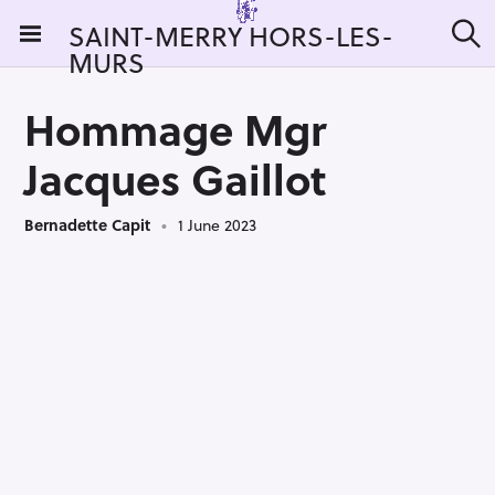
S
SAINT-MERRY HORS-LES-
k
MURS
S
i
e
a
p
r
Hommage Mgr
t
c
h
o
Jacques Gaillot
c
o
Bernadette Capit
1 June 2023
n
t
e
n
t