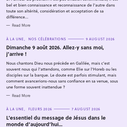
I
E
bel et bien connaissance et reconnaissance de l’autre dans
S
toute son altérité, considération et acceptation de sa
différence...
Read More
C
À LA UNE
NOS CÉLÉBRATIONS
9 AUGUST 2026
S
A
T
Dimanche 9 août 2026. Allez-y sans moi,
e
E
j’arrive !
G
a
O
R
Nous chantons Dieu nous précède en Galilée, mais c'est
r
I
E
souvent nous qui l'attendons, comme Elie sur l'Horeb ou les
c
S
disciples sur la barque. Le doute est parfois stimulant, mais
h
comment avancerions-nous sans confiance en sa venue, sous
f
une forme souvent inattendue ?
o
Read More
r
:
C
À LA UNE
FLEURS 2026
7 AUGUST 2026
A
T
L’essentiel du message de Jésus dans le
E
monde d’aujourd’hui…
G