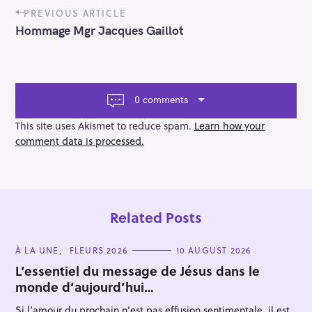
P
PREVIOUS ARTICLE
o
Hommage Mgr Jacques Gaillot
s
t
n
a
v
0 comments
i
g
This site uses Akismet to reduce spam.
Learn how your
a
comment data is processed.
t
i
o
n
Related Posts
C
À LA UNE
FLEURS 2026
10 AUGUST 2026
A
T
L’essentiel du message de Jésus dans le
E
monde d’aujourd’hui…
G
O
R
Si l’amour du prochain n’est pas effusion sentimentale, il est