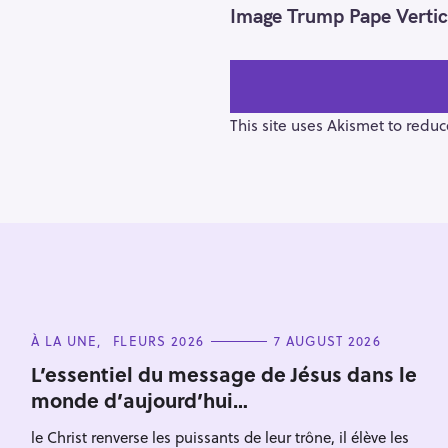
o
Image Trump Pape Vertic
s
t
n
a
v
This site uses Akismet to redu
i
g
a
t
i
o
n
S
e
C
À LA UNE
FLEURS 2026
7 AUGUST 2026
a
A
T
L’essentiel du message de Jésus dans le
r
E
monde d’aujourd’hui…
G
c
O
R
h
le Christ renverse les puissants de leur trône, il élève les
I