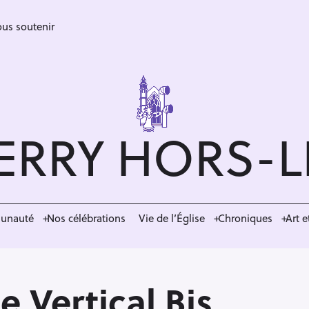
us soutenir
ERRY HORS-
munauté
Nos célébrations
Vie de l’Église
Chroniques
Art e
 Vertical Bis