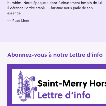
E
f
humbles. Notre époque a donc furieusement besoin de lui.
S
Il dérange l'ordre établi... Christine nous parle de son
o
essentiel
r
Read More
:
Abonnez-vous à notre Lettre d’info