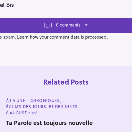
al Bis
0 comments
ce spam.
Learn how your comment data is processed.
Related Posts
C
À LA UNE
CHRONIQUES
A
ÉCLATS DES JOURS. ET DES NUITS
T
E
6 AUGUST 2026
G
O
Ta Parole est toujours nouvelle
Press Esc to cancel.
R
I