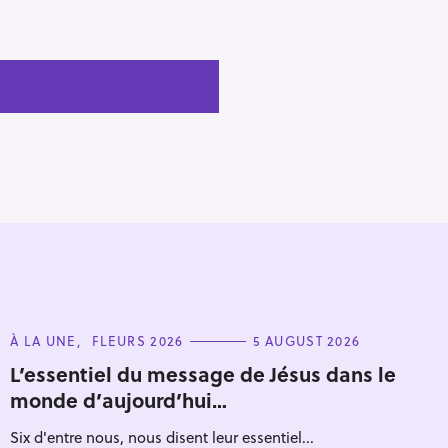
C
À LA UNE
FLEURS 2026
5 AUGUST 2026
A
T
L’essentiel du message de Jésus dans le
E
monde d’aujourd’hui…
G
O
R
Six d'entre nous, nous disent leur essentiel...
I