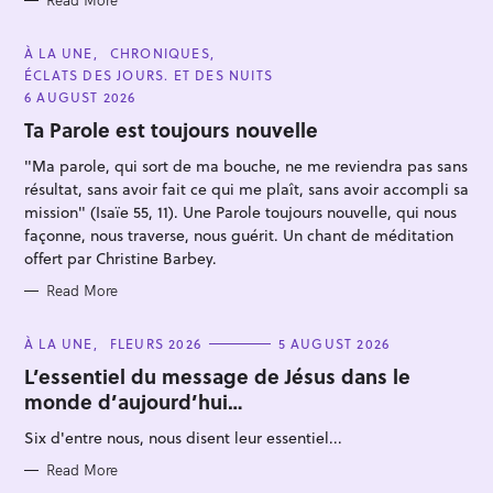
Read More
C
À LA UNE
CHRONIQUES
A
ÉCLATS DES JOURS. ET DES NUITS
T
E
6 AUGUST 2026
S
G
O
Ta Parole est toujours nouvelle
e
R
I
a
"Ma parole, qui sort de ma bouche, ne me reviendra pas sans
E
S
r
résultat, sans avoir fait ce qui me plaît, sans avoir accompli sa
c
mission" (Isaïe 55, 11). Une Parole toujours nouvelle, qui nous
façonne, nous traverse, nous guérit. Un chant de méditation
h
offert par Christine Barbey.
f
o
Read More
r
C
À LA UNE
FLEURS 2026
5 AUGUST 2026
:
A
T
L’essentiel du message de Jésus dans le
E
monde d’aujourd’hui…
G
O
R
Six d'entre nous, nous disent leur essentiel...
I
E
S
Read More