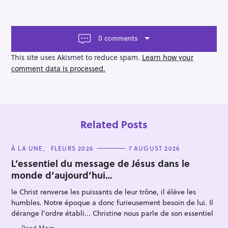
t
n
a
v
0 comments
i
g
This site uses Akismet to reduce spam.
Learn how your
a
comment data is processed.
t
i
o
n
Related Posts
C
À LA UNE
FLEURS 2026
7 AUGUST 2026
A
T
L’essentiel du message de Jésus dans le
E
monde d’aujourd’hui…
G
O
R
le Christ renverse les puissants de leur trône, il élève les
I
E
humbles. Notre époque a donc furieusement besoin de lui. Il
S
dérange l'ordre établi... Christine nous parle de son essentiel