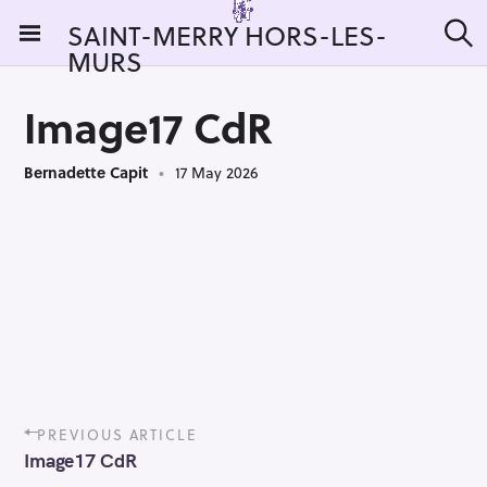
S
SAINT-MERRY HORS-LES-
k
MURS
S
i
e
a
p
r
Image17 CdR
t
c
h
o
Bernadette Capit
17 May 2026
c
o
n
t
e
n
t
P
PREVIOUS ARTICLE
o
Image17 CdR
s