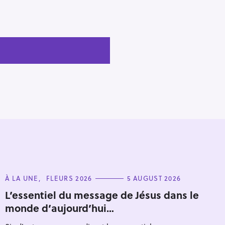
C
À LA UNE
FLEURS 2026
5 AUGUST 2026
A
T
L’essentiel du message de Jésus dans le
E
monde d’aujourd’hui…
G
O
R