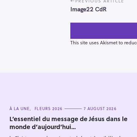
PREVIOUS ARTICLE
o
Image22 CdR
s
t
n
a
v
This site uses Akismet to redu
i
g
a
t
i
o
S
n
e
C
À LA UNE
FLEURS 2026
7 AUGUST 2026
a
A
T
r
L’essentiel du message de Jésus dans le
E
monde d’aujourd’hui…
c
G
O
h
R