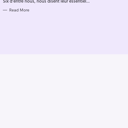
Six d'entre nous, nous disent leur essentiel...
I
E
S
Read More