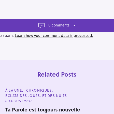
0 comments
ce spam.
Learn how your comment data is processed.
Related Posts
C
À LA UNE
CHRONIQUES
A
ÉCLATS DES JOURS. ET DES NUITS
T
E
6 AUGUST 2026
G
Press Esc to cancel.
O
Ta Parole est toujours nouvelle
R