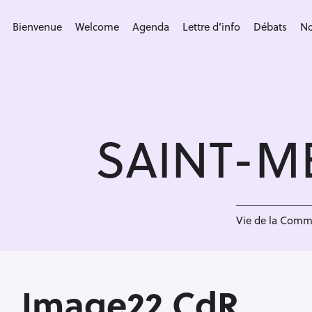
S
k
Bienvenue
Welcome
Agenda
Lettre d’info
Débats
No
i
p
t
o
c
SAINT-M
o
n
t
e
<
n
Vie de la Com
t
Image22 CdR