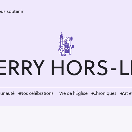
us soutenir
ERRY HORS-
munauté
Nos célébrations
Vie de l’Église
Chroniques
Art e