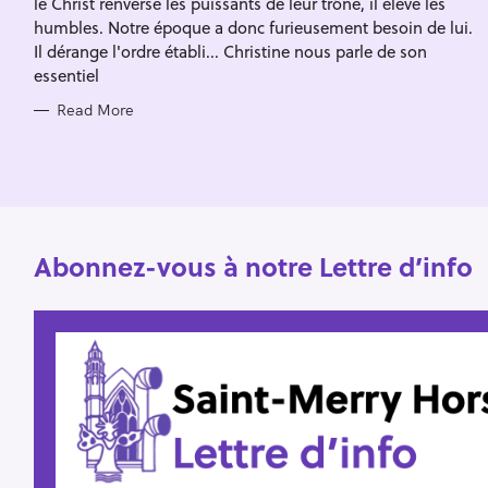
le Christ renverse les puissants de leur trône, il élève les
I
f
E
humbles. Notre époque a donc furieusement besoin de lui.
S
o
Il dérange l'ordre établi... Christine nous parle de son
essentiel
r
:
Read More
Abonnez-vous à notre Lettre d’info