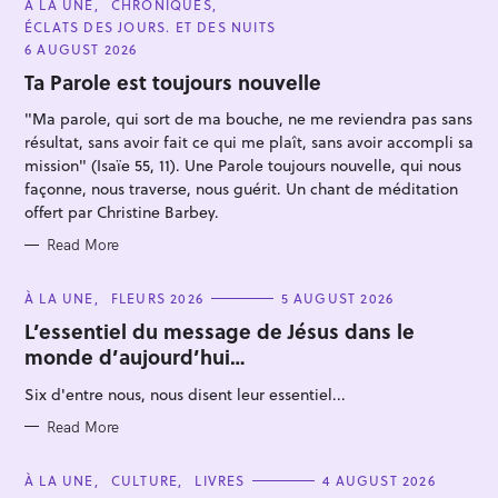
C
À LA UNE
CHRONIQUES
A
ÉCLATS DES JOURS. ET DES NUITS
T
E
6 AUGUST 2026
G
O
Ta Parole est toujours nouvelle
R
I
"Ma parole, qui sort de ma bouche, ne me reviendra pas sans
E
S
résultat, sans avoir fait ce qui me plaît, sans avoir accompli sa
mission" (Isaïe 55, 11). Une Parole toujours nouvelle, qui nous
façonne, nous traverse, nous guérit. Un chant de méditation
offert par Christine Barbey.
S
e
Read More
a
r
C
À LA UNE
FLEURS 2026
5 AUGUST 2026
A
c
T
L’essentiel du message de Jésus dans le
E
h
monde d’aujourd’hui…
G
O
f
R
Six d'entre nous, nous disent leur essentiel...
I
o
E
S
Read More
r
:
C
À LA UNE
CULTURE
LIVRES
4 AUGUST 2026
A