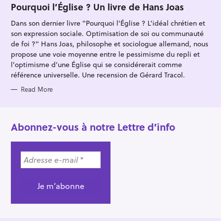
T
Pourquoi l’Église ? Un livre de Hans Joas
E
G
Dans son dernier livre "Pourquoi l'Église ? L’idéal chrétien et
O
R
son expression sociale. Optimisation de soi ou communauté
I
E
de foi ?" Hans Joas, philosophe et sociologue allemand, nous
S
propose une voie moyenne entre le pessimisme du repli et
l’optimisme d’une Église qui se considérerait comme
référence universelle. Une recension de Gérard Tracol.
Read More
Abonnez-vous à notre Lettre d’info