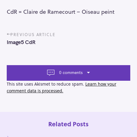
CdR = Claire de Ramecourt – Oiseau peint
P
PREVIOUS ARTICLE
o
Image5 CdR
s
t
n
a
v
0 comments
i
g
This site uses Akismet to reduce spam.
Learn how your
a
comment data is processed.
t
i
o
n
Related Posts