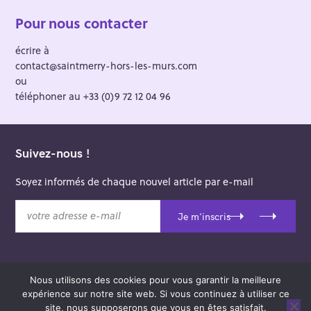
Pour nous contacter
écrire à
contact@saintmerry-hors-les-murs.com
ou
téléphoner au +33 (0)9 72 12 04 96
Suivez-nous !
Soyez informés de chaque nouvel article par e-mail
v
Je m'inscris
o
t
r
e
Nous utilisons des cookies pour vous garantir la meilleure
a
© 2026 Saint-Merry Hors-les-Murs.
expérience sur notre site web. Si vous continuez à utiliser ce
d
Theme: Felt by
Pixelgrade
.
site, nous supposerons que vous en êtes satisfait.