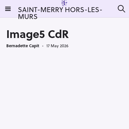
S
SAINT-MERRY HORS-LES-
k
MURS
S
i
e
a
p
r
Image5 CdR
t
c
h
o
Bernadette Capit
17 May 2026
c
o
n
t
e
n
t