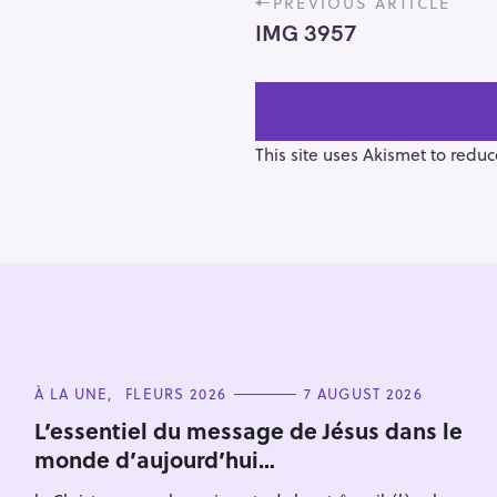
PREVIOUS ARTICLE
o
IMG 3957
s
t
n
a
v
This site uses Akismet to redu
i
g
a
t
i
o
S
n
e
C
À LA UNE
FLEURS 2026
7 AUGUST 2026
a
A
T
r
L’essentiel du message de Jésus dans le
E
monde d’aujourd’hui…
c
G
O
h
R