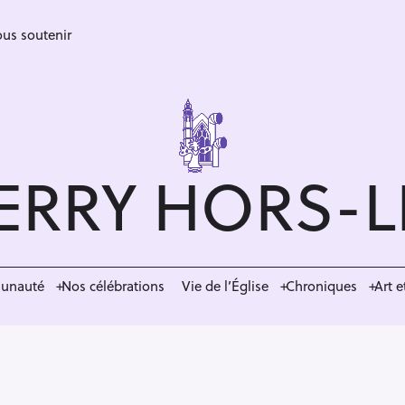
us soutenir
ERRY HORS-
munauté
Nos célébrations
Vie de l’Église
Chroniques
Art e