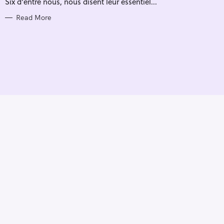
Six d'entre nous, nous disent leur essentiel...
I
E
S
Read More