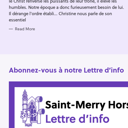
le Christ renverse les puissants de leur trône, il élève les
I
f
E
humbles. Notre époque a donc furieusement besoin de lui.
S
o
Il dérange l'ordre établi... Christine nous parle de son
essentiel
r
:
Read More
Abonnez-vous à notre Lettre d’info