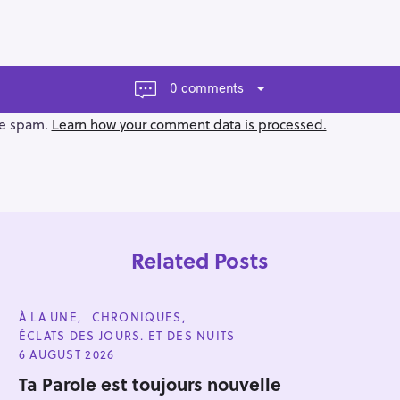
0 comments
ce spam.
Learn how your comment data is processed.
Related Posts
C
À LA UNE
CHRONIQUES
A
ÉCLATS DES JOURS. ET DES NUITS
T
E
6 AUGUST 2026
G
Press Esc to cancel.
O
Ta Parole est toujours nouvelle
R