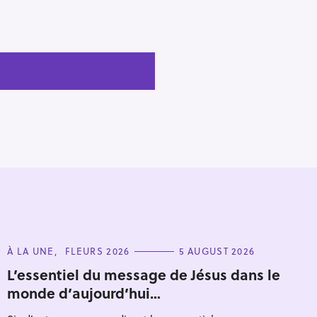
C
À LA UNE
FLEURS 2026
5 AUGUST 2026
A
T
L’essentiel du message de Jésus dans le
E
monde d’aujourd’hui…
G
O
R