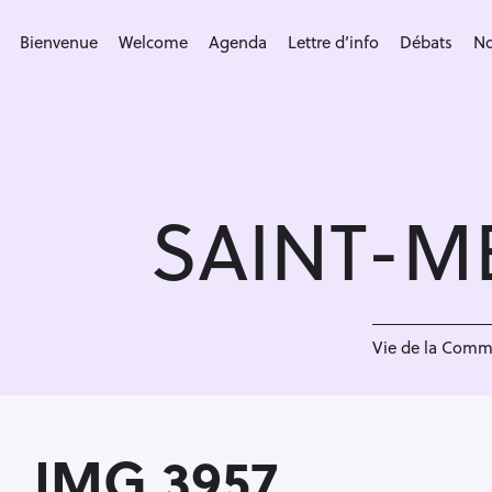
S
k
Bienvenue
Welcome
Agenda
Lettre d’info
Débats
No
i
p
t
o
c
SAINT-M
o
n
t
e
<
n
Vie de la Com
t
IMG 3957