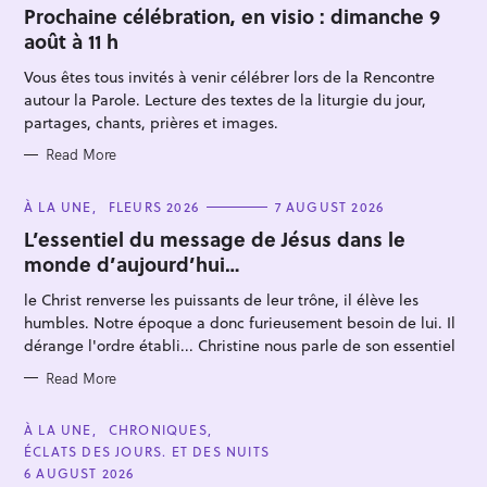
T
Prochaine célébration, en visio : dimanche 9
E
août à 11 h
G
O
R
Vous êtes tous invités à venir célébrer lors de la Rencontre
I
E
autour la Parole. Lecture des textes de la liturgie du jour,
S
partages, chants, prières et images.
Read More
S
C
À LA UNE
FLEURS 2026
7 AUGUST 2026
A
e
T
L’essentiel du message de Jésus dans le
E
a
monde d’aujourd’hui…
G
O
r
R
le Christ renverse les puissants de leur trône, il élève les
I
c
E
humbles. Notre époque a donc furieusement besoin de lui. Il
S
h
dérange l'ordre établi... Christine nous parle de son essentiel
f
Read More
o
r
C
À LA UNE
CHRONIQUES
:
A
ÉCLATS DES JOURS. ET DES NUITS
T
E
6 AUGUST 2026
G