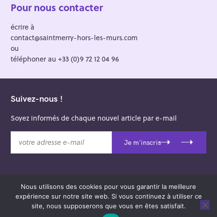
Pour nous contacter
écrire à
contact@saintmerry-hors-les-murs.com
ou
téléphoner au +33 (0)9 72 12 04 96
Suivez-nous !
Soyez informés de chaque nouvel article par e-mail
v
Je m'inscris
o
t
r
e
Nous utilisons des cookies pour vous garantir la meilleure
a
© 2026 Saint-Merry Hors-les-Murs.
expérience sur notre site web. Si vous continuez à utiliser ce
d
Theme: Felt by
Pixelgrade
.
site, nous supposerons que vous en êtes satisfait.
r