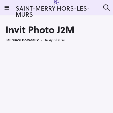
S
SAINT-MERRY HORS-LES-
k
MURS
S
i
e
a
p
r
Invit Photo J2M
t
c
h
o
Laurence Dorveaux
16 April 2026
c
o
n
t
e
n
t