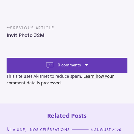
P
PREVIOUS ARTICLE
o
Invit Photo J2M
s
t
n
a
v
0 comments
i
g
This site uses Akismet to reduce spam.
Learn how your
a
comment data is processed.
t
i
o
n
Related Posts
C
À LA UNE
NOS CÉLÉBRATIONS
8 AUGUST 2026
A