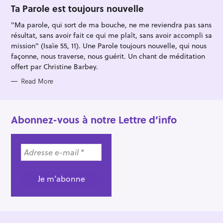
O
Ta Parole est toujours nouvelle
R
I
"Ma parole, qui sort de ma bouche, ne me reviendra pas sans
E
S
résultat, sans avoir fait ce qui me plaît, sans avoir accompli sa
mission" (Isaïe 55, 11). Une Parole toujours nouvelle, qui nous
façonne, nous traverse, nous guérit. Un chant de méditation
offert par Christine Barbey.
Read More
Abonnez-vous à notre Lettre d’info