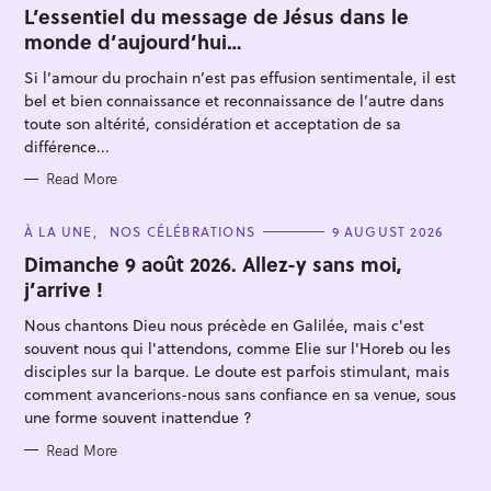
T
L’essentiel du message de Jésus dans le
E
monde d’aujourd’hui…
G
O
R
Si l’amour du prochain n’est pas effusion sentimentale, il est
I
E
bel et bien connaissance et reconnaissance de l’autre dans
S
toute son altérité, considération et acceptation de sa
différence...
Read More
S
e
C
À LA UNE
NOS CÉLÉBRATIONS
9 AUGUST 2026
A
a
T
Dimanche 9 août 2026. Allez-y sans moi,
E
r
j’arrive !
G
O
c
R
Nous chantons Dieu nous précède en Galilée, mais c'est
I
h
E
souvent nous qui l'attendons, comme Elie sur l'Horeb ou les
S
f
disciples sur la barque. Le doute est parfois stimulant, mais
comment avancerions-nous sans confiance en sa venue, sous
o
une forme souvent inattendue ?
r
:
Read More