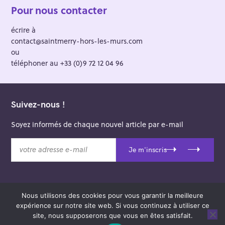
Pour nous contacter
écrire à
contact@saintmerry-hors-les-murs.com
ou
téléphoner au +33 (0)9 72 12 04 96
Suivez-nous !
Soyez informés de chaque nouvel article par e-mail
v
Je m'inscris
o
t
r
e
Nous utilisons des cookies pour vous garantir la meilleure
a
© 2026 Saint-Merry Hors-les-Murs.
expérience sur notre site web. Si vous continuez à utiliser ce
d
Theme: Felt by
Pixelgrade
.
site, nous supposerons que vous en êtes satisfait.
r