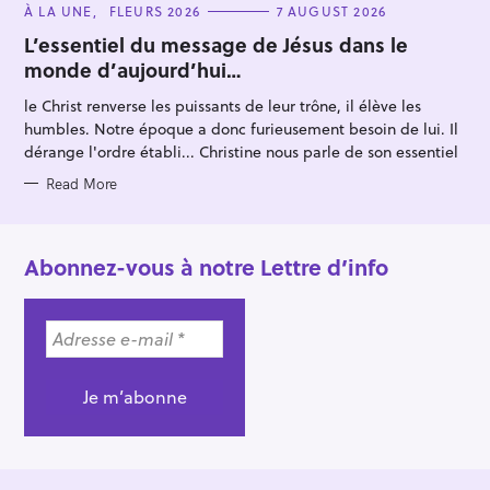
C
À LA UNE
FLEURS 2026
7 AUGUST 2026
A
T
L’essentiel du message de Jésus dans le
E
monde d’aujourd’hui…
G
O
R
le Christ renverse les puissants de leur trône, il élève les
I
E
humbles. Notre époque a donc furieusement besoin de lui. Il
S
dérange l'ordre établi... Christine nous parle de son essentiel
Read More
Abonnez-vous à notre Lettre d’info