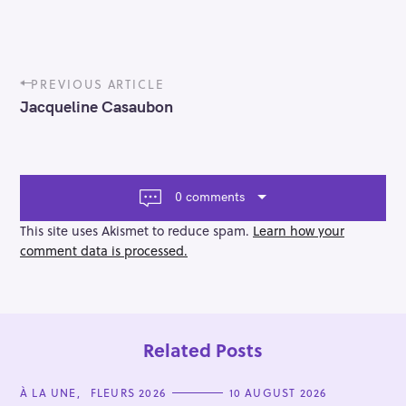
P
PREVIOUS ARTICLE
o
Jacqueline Casaubon
s
t
n
a
v
0 comments
i
g
This site uses Akismet to reduce spam.
Learn how your
a
comment data is processed.
t
i
o
n
Related Posts
C
À LA UNE
FLEURS 2026
10 AUGUST 2026
A