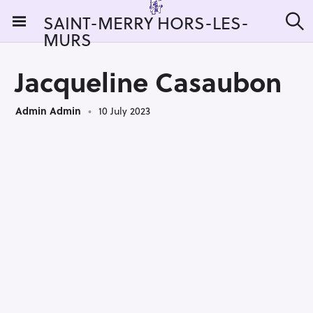
S
SAINT-MERRY HORS-LES-
k
MURS
S
i
e
a
p
r
Jacqueline Casaubon
t
c
h
o
Admin Admin
10 July 2023
c
o
n
t
e
n
t