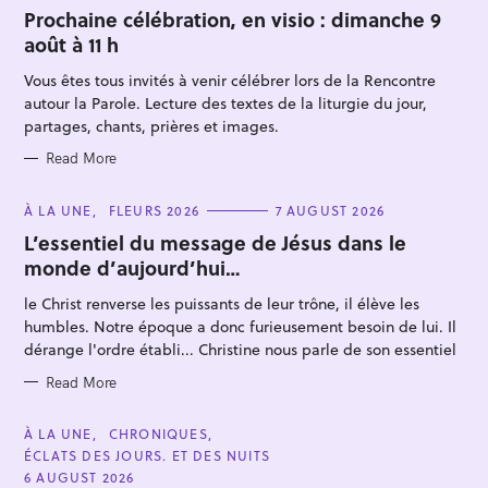
T
Prochaine célébration, en visio : dimanche 9
E
août à 11 h
G
O
R
Vous êtes tous invités à venir célébrer lors de la Rencontre
I
E
autour la Parole. Lecture des textes de la liturgie du jour,
S
partages, chants, prières et images.
Read More
S
C
À LA UNE
FLEURS 2026
7 AUGUST 2026
A
e
T
L’essentiel du message de Jésus dans le
E
a
monde d’aujourd’hui…
G
O
r
R
le Christ renverse les puissants de leur trône, il élève les
I
c
E
humbles. Notre époque a donc furieusement besoin de lui. Il
h
S
dérange l'ordre établi... Christine nous parle de son essentiel
f
Read More
o
r
C
À LA UNE
CHRONIQUES
:
A
ÉCLATS DES JOURS. ET DES NUITS
T
E
6 AUGUST 2026