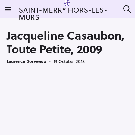
S
SAINT-MERRY HORS-LES-
k
MURS
S
i
e
a
p
r
Jacqueline Casaubon,
t
c
h
o
Toute Petite, 2009
c
o
Laurence Dorveaux
19 October 2023
n
t
e
n
t