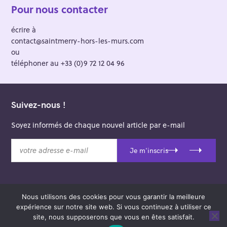
Pour nous contacter
écrire à
contact@saintmerry-hors-les-murs.com
ou
téléphoner au +33 (0)9 72 12 04 96
Suivez-nous !
Soyez informés de chaque nouvel article par e-mail
v
Je m'inscris
o
t
r
e
Nous utilisons des cookies pour vous garantir la meilleure
a
© 2026 Saint-Merry Hors-les-Murs.
expérience sur notre site web. Si vous continuez à utiliser ce
d
Theme: Felt by
Pixelgrade
.
site, nous supposerons que vous en êtes satisfait.
r