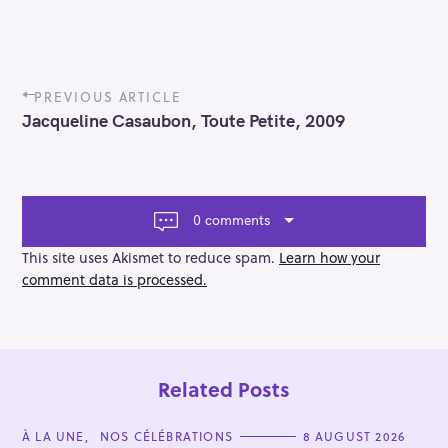
P
PREVIOUS ARTICLE
o
Jacqueline Casaubon, Toute Petite, 2009
s
t
n
a
v
0 comments
i
g
This site uses Akismet to reduce spam.
Learn how your
a
comment data is processed.
t
i
o
n
Related Posts
C
À LA UNE
NOS CÉLÉBRATIONS
8 AUGUST 2026
A