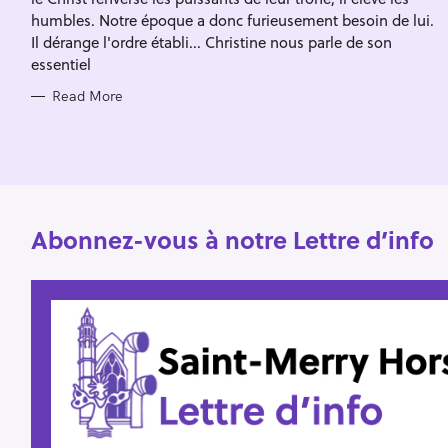
f
E
humbles. Notre époque a donc furieusement besoin de lui.
S
o
Il dérange l'ordre établi... Christine nous parle de son
essentiel
r
:
Read More
Abonnez-vous à notre Lettre d’info