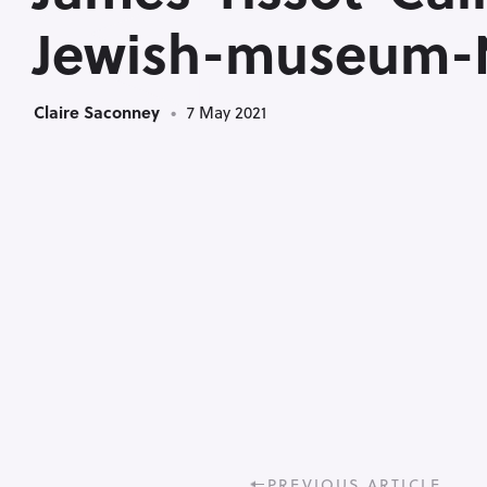
<
Jewish-museum-N
Claire Saconney
7 May 2021
P
PREVIOUS ARTICLE