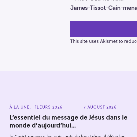
o
James-Tissot-Cain-men
s
t
n
a
v
This site uses Akismet to redu
i
g
a
t
i
o
n
S
e
C
À LA UNE
FLEURS 2026
7 AUGUST 2026
a
A
T
L’essentiel du message de Jésus dans le
r
E
monde d’aujourd’hui…
G
c
O
R
h
le Christ renverse les puissants de leur trône, il élève les
I