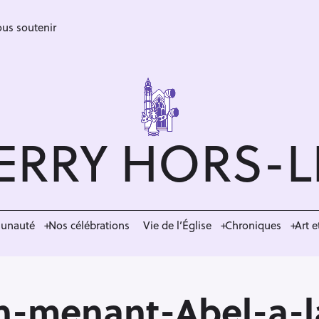
us soutenir
ERRY HORS-
munauté
Nos célébrations
Vie de l’Église
Chroniques
Art e
n-menant-Abel-a-l