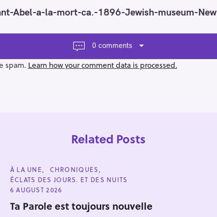
ant-Abel-a-la-mort-ca.-1896-Jewish-museum-New
0 comments
ce spam.
Learn how your comment data is processed.
Related Posts
C
À LA UNE
CHRONIQUES
A
ÉCLATS DES JOURS. ET DES NUITS
T
E
6 AUGUST 2026
G
Press Esc to cancel.
O
Ta Parole est toujours nouvelle
R
I