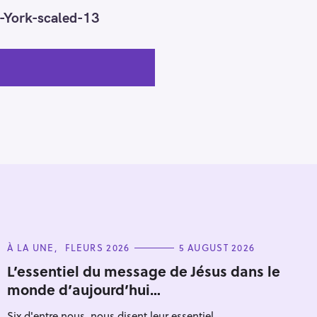
-York-scaled-13
C
À LA UNE
FLEURS 2026
5 AUGUST 2026
A
T
L’essentiel du message de Jésus dans le
E
monde d’aujourd’hui…
G
O
R
Six d'entre nous, nous disent leur essentiel...
I