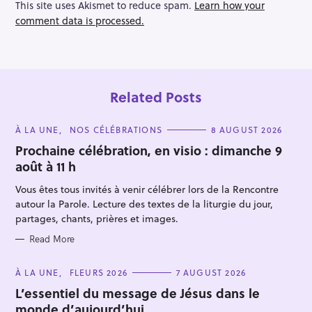
This site uses Akismet to reduce spam.
Learn how your
t
comment data is processed.
i
o
n
Related Posts
C
À LA UNE
NOS CÉLÉBRATIONS
8 AUGUST 2026
A
T
Prochaine célébration, en visio : dimanche 9
E
août à 11 h
G
O
R
Vous êtes tous invités à venir célébrer lors de la Rencontre
I
S
E
autour la Parole. Lecture des textes de la liturgie du jour,
S
e
partages, chants, prières et images.
a
Read More
r
c
C
À LA UNE
FLEURS 2026
7 AUGUST 2026
A
h
T
L’essentiel du message de Jésus dans le
E
f
monde d’aujourd’hui…
G