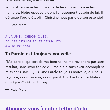
O
o
R
le Christ renverse les puissants de leur trône, il élève les
I
r
E
humbles. Notre époque a donc furieusement besoin de lui. Il
S
:
dérange l'ordre établi... Christine nous parle de son essentiel
Read More
C
À LA UNE
CHRONIQUES
A
ÉCLATS DES JOURS. ET DES NUITS
T
E
6 AUGUST 2026
G
O
Ta Parole est toujours nouvelle
R
I
"Ma parole, qui sort de ma bouche, ne me reviendra pas sans
E
S
résultat, sans avoir fait ce qui me plaît, sans avoir accompli sa
mission" (Isaïe 55, 11). Une Parole toujours nouvelle, qui nous
façonne, nous traverse, nous guérit. Un chant de méditation
offert par Christine Barbey.
Read More
Abonnez-vous à notre Lettre d’info