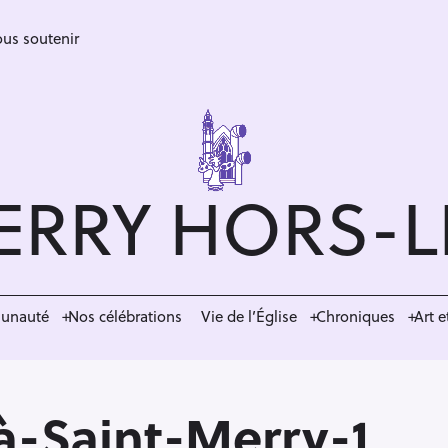
us soutenir
ERRY HORS-
munauté
Nos célébrations
Vie de l’Église
Chroniques
Art e
à-Saint-Merry-1