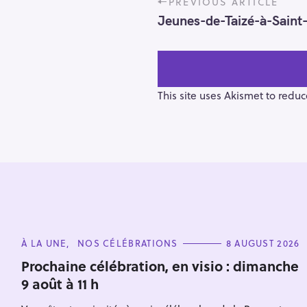
PREVIOUS ARTICLE
o
Jeunes-de-Taizé-à-Saint
s
t
n
a
v
This site uses Akismet to redu
i
g
a
t
i
o
S
n
e
C
À LA UNE
NOS CÉLÉBRATIONS
8 AUGUST 2026
a
A
T
r
Prochaine célébration, en visio : dimanche
E
9 août à 11 h
c
G
O
h
R