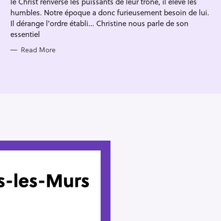
le Christ renverse les puissants de leur trône, il élève les
I
E
humbles. Notre époque a donc furieusement besoin de lui.
S
Il dérange l'ordre établi... Christine nous parle de son
essentiel
Read More