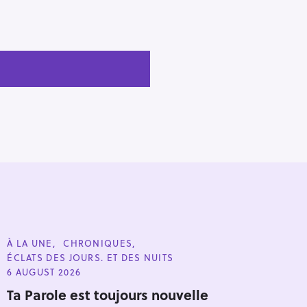
C
À LA UNE
CHRONIQUES
A
ÉCLATS DES JOURS. ET DES NUITS
T
E
6 AUGUST 2026
G
O
Ta Parole est toujours nouvelle
R