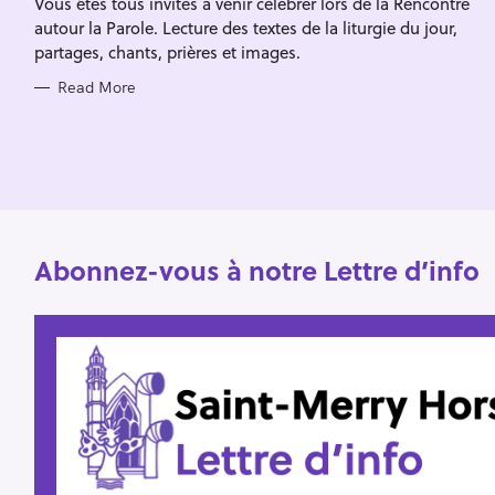
Vous êtes tous invités à venir célébrer lors de la Rencontre
I
f
E
autour la Parole. Lecture des textes de la liturgie du jour,
S
o
partages, chants, prières et images.
r
Read More
:
Abonnez-vous à notre Lettre d’info