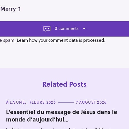
-Merry-1
0 comments
ce spam.
Learn how your comment data is processed.
Related Posts
C
À LA UNE
FLEURS 2026
7 AUGUST 2026
A
T
L’essentiel du message de Jésus dans le
E
monde d’aujourd’hui…
G
Press Esc to cancel.
O
R