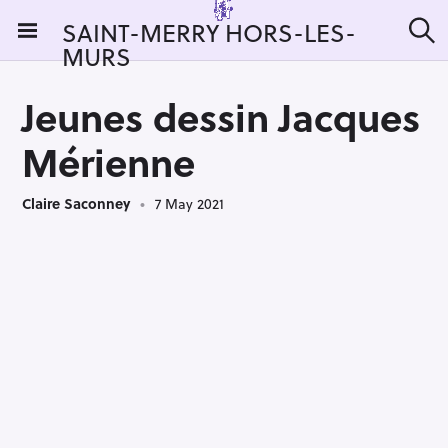
S
SAINT-MERRY HORS-LES-
k
MURS
S
i
e
a
p
r
Jeunes dessin Jacques
t
c
h
o
Mérienne
c
o
Claire Saconney
7 May 2021
n
t
e
n
t