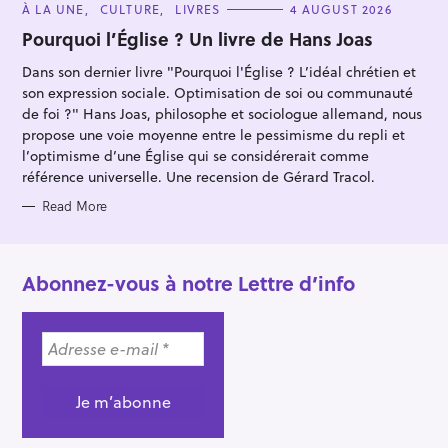
C
À LA UNE
CULTURE
LIVRES
4 AUGUST 2026
A
T
Pourquoi l’Église ? Un livre de Hans Joas
E
G
Dans son dernier livre "Pourquoi l'Église ? L’idéal chrétien et
O
R
son expression sociale. Optimisation de soi ou communauté
I
E
de foi ?" Hans Joas, philosophe et sociologue allemand, nous
S
propose une voie moyenne entre le pessimisme du repli et
l’optimisme d’une Église qui se considérerait comme
référence universelle. Une recension de Gérard Tracol.
Read More
Abonnez-vous à notre Lettre d’info