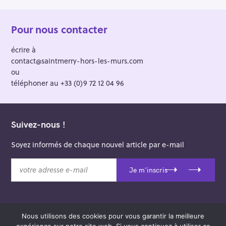
Pour nous contacter
écrire à
contact@saintmerry-hors-les-murs.com
ou
téléphoner au +33 (0)9 72 12 04 96
Suivez-nous !
Soyez informés de chaque nouvel article par e-mail
v
Je m'inscris
o
t
r
e
Nous utilisons des cookies pour vous garantir la meilleure
a
© 2026 Saint-Merry Hors-les-Murs.