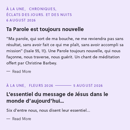
C
À LA UNE
CHRONIQUES
A
ÉCLATS DES JOURS. ET DES NUITS
T
E
6 AUGUST 2026
G
O
Ta Parole est toujours nouvelle
R
I
"Ma parole, qui sort de ma bouche, ne me reviendra pas sans
E
S
résultat, sans avoir fait ce qui me plaît, sans avoir accompli sa
mission" (Isaïe 55, 11). Une Parole toujours nouvelle, qui nous
façonne, nous traverse, nous guérit. Un chant de méditation
S
offert par Christine Barbey.
e
Read More
a
r
C
À LA UNE
FLEURS 2026
5 AUGUST 2026
c
A
T
L’essentiel du message de Jésus dans le
h
E
monde d’aujourd’hui…
G
f
O
R
Six d'entre nous, nous disent leur essentiel...
o
I
E
r
S
Read More
: