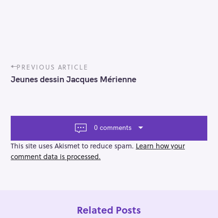
P
PREVIOUS ARTICLE
o
Jeunes dessin Jacques Mérienne
s
t
n
a
v
0 comments
i
g
This site uses Akismet to reduce spam.
Learn how your
a
comment data is processed.
t
i
o
n
Related Posts