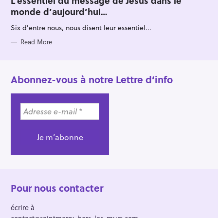
L’essentiel du message de Jésus dans le
E
monde d’aujourd’hui…
G
O
R
Six d'entre nous, nous disent leur essentiel...
I
E
S
Read More
Abonnez-vous à notre Lettre d’info
Pour nous contacter
écrire à