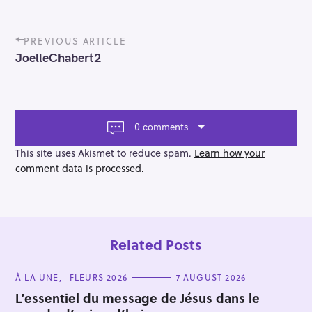
P
PREVIOUS ARTICLE
o
JoelleChabert2
s
t
n
a
v
0 comments
i
g
This site uses Akismet to reduce spam.
Learn how your
a
comment data is processed.
t
i
o
n
Related Posts
C
À LA UNE
FLEURS 2026
7 AUGUST 2026
A
T
L’essentiel du message de Jésus dans le
E