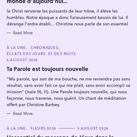
monde d’aujourd’hui…
G
O
R
le Christ renverse les puissants de leur trône, il élève les
I
E
humbles. Notre époque a donc furieusement besoin de lui. Il
S
dérange l'ordre établi... Christine nous parle de son essentiel
Read More
S
C
À LA UNE
CHRONIQUES
A
e
ÉCLATS DES JOURS. ET DES NUITS
T
E
a
6 AUGUST 2026
G
r
O
Ta Parole est toujours nouvelle
R
c
I
"Ma parole, qui sort de ma bouche, ne me reviendra pas sans
E
h
S
résultat, sans avoir fait ce qui me plaît, sans avoir accompli sa
f
mission" (Isaïe 55, 11). Une Parole toujours nouvelle, qui nous
o
façonne, nous traverse, nous guérit. Un chant de méditation
offert par Christine Barbey.
r
:
Read More
C
À LA UNE
FLEURS 2026
5 AUGUST 2026
A
T