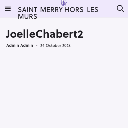
S
SAINT-MERRY HORS-LES-
k
MURS
S
i
e
a
p
r
JoelleChabert2
t
c
h
o
Admin Admin
24 October 2023
c
o
n
t
e
n
t