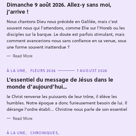
T
Dimanche 9 août 2026. Allez-y sans moi,
E
j’arrive !
G
O
R
Nous chantons Dieu nous précède en Galilée, mais c'est
I
E
souvent nous qui l'attendons, comme Elie sur l'Horeb ou les
S
disciples sur la barque. Le doute est parfois stimulant, mais
comment avancerions-nous sans confiance en sa venue, sous
une forme souvent inattendue ?
Read More
S
e
C
À LA UNE
FLEURS 2026
7 AUGUST 2026
A
a
T
L’essentiel du message de Jésus dans le
E
r
monde d’aujourd’hui…
G
O
c
R
le Christ renverse les puissants de leur trône, il élève les
I
h
E
humbles. Notre époque a donc furieusement besoin de lui. Il
S
f
dérange l'ordre établi... Christine nous parle de son essentiel
o
Read More
r
:
C
À LA UNE
CHRONIQUES