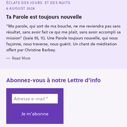
A
ÉCLATS DES JOURS. ET DES NUITS
T
E
6 AUGUST 2026
G
O
Ta Parole est toujours nouvelle
R
I
"Ma parole, qui sort de ma bouche, ne me reviendra pas sans
E
S
résultat, sans avoir fait ce qui me plaît, sans avoir accompli sa
mission" (Isaïe 55, 11). Une Parole toujours nouvelle, qui nous
façonne, nous traverse, nous guérit. Un chant de méditation
offert par Christine Barbey.
Read More
Abonnez-vous à notre Lettre d’info