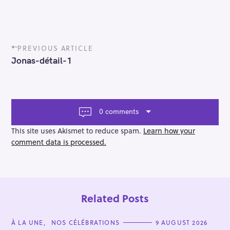
P
PREVIOUS ARTICLE
o
Jonas-détail-1
s
t
n
a
v
0 comments
i
g
This site uses Akismet to reduce spam.
Learn how your
a
comment data is processed.
t
i
o
n
Related Posts
C
À LA UNE
NOS CÉLÉBRATIONS
9 AUGUST 2026
A