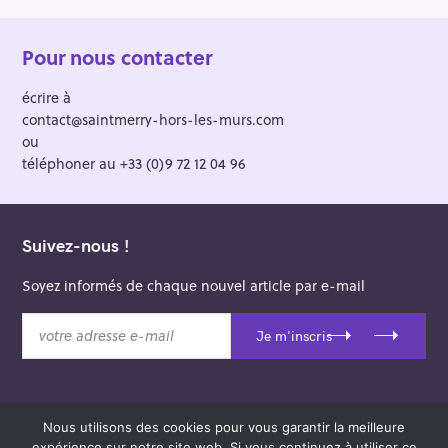
Pour nous contacter
écrire à
contact@saintmerry-hors-les-murs.com
ou
téléphoner au +33 (0)9 72 12 04 96
Suivez-nous !
Soyez informés de chaque nouvel article par e-mail
v
Je m'inscris
o
t
r
e
Nous utilisons des cookies pour vous garantir la meilleure
a
© 2026 Saint-Merry Hors-les-Murs.
expérience sur notre site web. Si vous continuez à utiliser ce