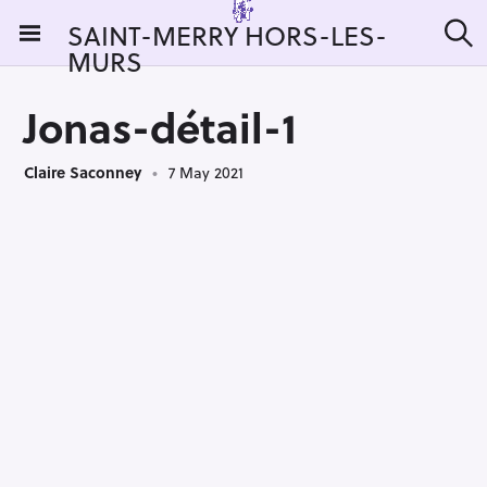
S
SAINT-MERRY HORS-LES-
k
MURS
S
i
e
a
p
r
Jonas-détail-1
t
c
h
o
Claire Saconney
7 May 2021
c
o
n
t
e
n
t