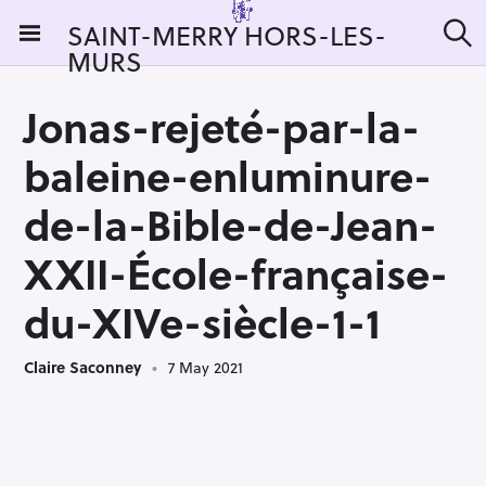
S
SAINT-MERRY HORS-LES-
k
MURS
S
i
e
a
p
r
Jonas-rejeté-par-la-
t
c
h
o
baleine-enluminure-
c
o
de-la-Bible-de-Jean-
n
XXII-École-française-
t
e
du-XIVe-siècle-1-1
n
t
Claire Saconney
7 May 2021