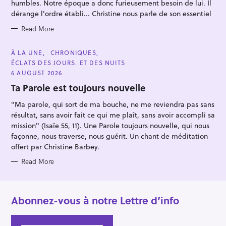
E
humbles. Notre époque a donc furieusement besoin de lui. Il
r
S
dérange l'ordre établi... Christine nous parle de son essentiel
:
Read More
C
À LA UNE
CHRONIQUES
A
ÉCLATS DES JOURS. ET DES NUITS
T
E
6 AUGUST 2026
G
O
Ta Parole est toujours nouvelle
R
I
"Ma parole, qui sort de ma bouche, ne me reviendra pas sans
E
S
résultat, sans avoir fait ce qui me plaît, sans avoir accompli sa
mission" (Isaïe 55, 11). Une Parole toujours nouvelle, qui nous
façonne, nous traverse, nous guérit. Un chant de méditation
offert par Christine Barbey.
Read More
Abonnez-vous à notre Lettre d’info