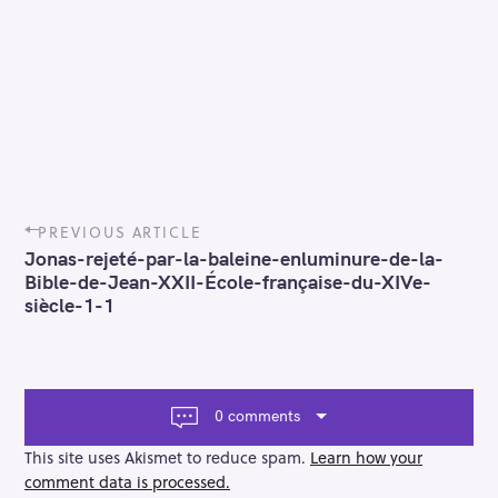
P
PREVIOUS ARTICLE
o
Jonas-rejeté-par-la-baleine-enluminure-de-la-
s
Bible-de-Jean-XXII-École-française-du-XIVe-
t
siècle-1-1
n
a
v
i
g
0 comments
a
t
This site uses Akismet to reduce spam.
Learn how your
i
comment data is processed.
o