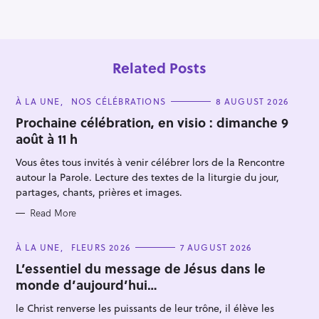
n
Related Posts
C
À LA UNE
NOS CÉLÉBRATIONS
8 AUGUST 2026
A
T
Prochaine célébration, en visio : dimanche 9
E
août à 11 h
G
O
R
Vous êtes tous invités à venir célébrer lors de la Rencontre
I
E
autour la Parole. Lecture des textes de la liturgie du jour,
S
S
partages, chants, prières et images.
e
Read More
a
r
C
À LA UNE
FLEURS 2026
7 AUGUST 2026
A
c
T
L’essentiel du message de Jésus dans le
E
h
monde d’aujourd’hui…
G
f
O
R
le Christ renverse les puissants de leur trône, il élève les
o
I