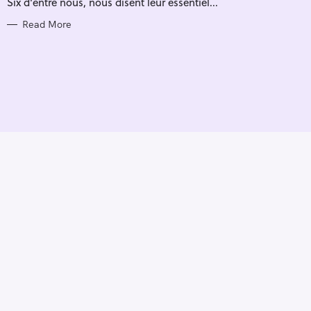
Six d'entre nous, nous disent leur essentiel...
I
E
S
Read More