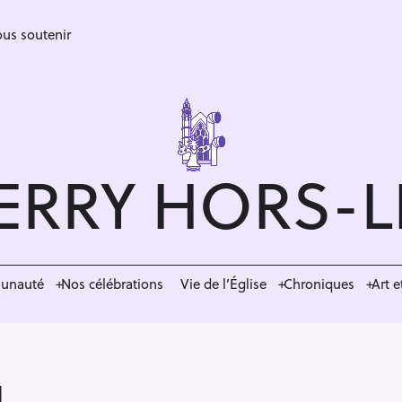
us soutenir
ERRY HORS-
munauté
Nos célébrations
Vie de l’Église
Chroniques
Art e
u