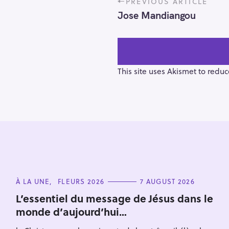
PREVIOUS ARTICLE
o
Jose Mandiangou
s
t
n
a
v
This site uses Akismet to redu
i
g
a
t
i
o
S
n
e
C
À LA UNE
FLEURS 2026
7 AUGUST 2026
a
A
T
r
L’essentiel du message de Jésus dans le
E
monde d’aujourd’hui…
c
G
O
h
R