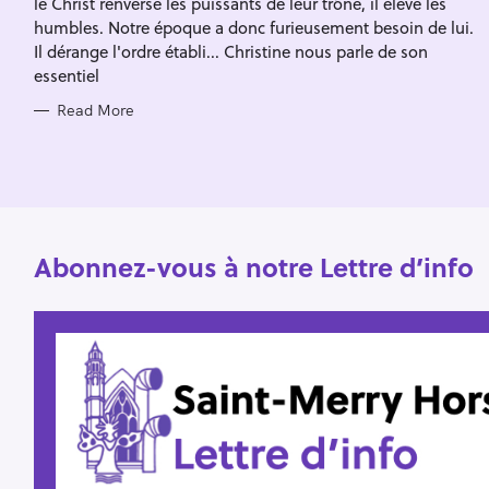
le Christ renverse les puissants de leur trône, il élève les
I
f
E
humbles. Notre époque a donc furieusement besoin de lui.
S
o
Il dérange l'ordre établi... Christine nous parle de son
essentiel
r
:
Read More
Abonnez-vous à notre Lettre d’info