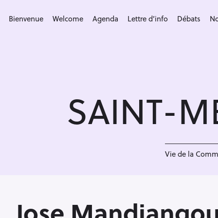
S
k
Bienvenue
Welcome
Agenda
Lettre d’info
Débats
No
i
p
t
o
c
SAINT-M
o
n
t
e
<
n
Vie de la Com
t
Jose Mandiango