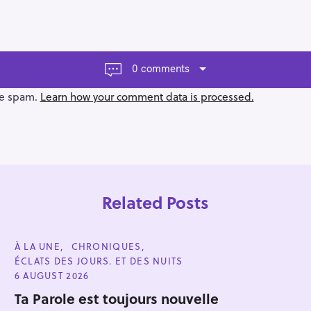
0 comments
ce spam.
Learn how your comment data is processed.
Related Posts
C
À LA UNE
CHRONIQUES
A
ÉCLATS DES JOURS. ET DES NUITS
T
E
6 AUGUST 2026
G
Press Esc to cancel.
O
Ta Parole est toujours nouvelle
R