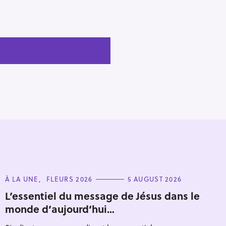
C
À LA UNE
FLEURS 2026
5 AUGUST 2026
A
T
L’essentiel du message de Jésus dans le
E
monde d’aujourd’hui…
G
O
R