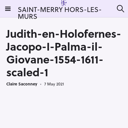
S
SAINT-MERRY HORS-LES-
k
MURS
S
i
e
a
p
r
Judith-en-Holofernes-
t
c
h
o
Jacopo-I-Palma-il-
c
o
Giovane-1554-1611-
n
scaled-1
t
e
n
Claire Saconney
7 May 2021
t