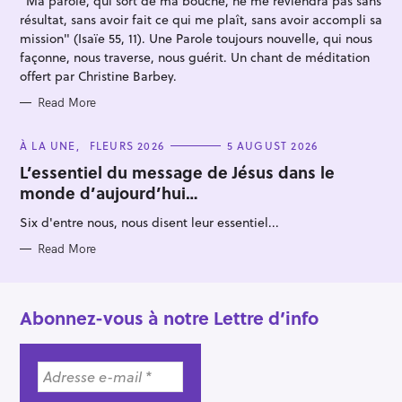
"Ma parole, qui sort de ma bouche, ne me reviendra pas sans
E
S
:
résultat, sans avoir fait ce qui me plaît, sans avoir accompli sa
mission" (Isaïe 55, 11). Une Parole toujours nouvelle, qui nous
façonne, nous traverse, nous guérit. Un chant de méditation
offert par Christine Barbey.
Read More
C
À LA UNE
FLEURS 2026
5 AUGUST 2026
A
T
L’essentiel du message de Jésus dans le
E
monde d’aujourd’hui…
G
O
R
Six d'entre nous, nous disent leur essentiel...
I
E
S
Read More
Abonnez-vous à notre Lettre d’info