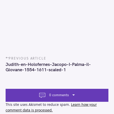
P
PREVIOUS ARTICLE
o
Judith-en-Holofernes-Jacopo-I-Palma-il-
s
Giovane-1554-1611-scaled-1
t
n
a
v
i
0 comments
g
a
This site uses Akismet to reduce spam.
Learn how your
t
comment data is processed.
i