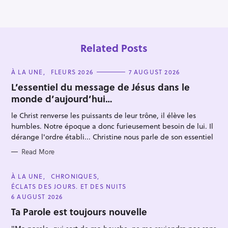
o
n
Related Posts
C
À LA UNE
FLEURS 2026
7 AUGUST 2026
A
T
L’essentiel du message de Jésus dans le
E
monde d’aujourd’hui…
G
O
R
le Christ renverse les puissants de leur trône, il élève les
I
S
E
humbles. Notre époque a donc furieusement besoin de lui. Il
S
e
dérange l'ordre établi... Christine nous parle de son essentiel
a
Read More
r
c
C
À LA UNE
CHRONIQUES
A
h
ÉCLATS DES JOURS. ET DES NUITS
T
E
6 AUGUST 2026
f
G
O
Ta Parole est toujours nouvelle
o
R
I
r