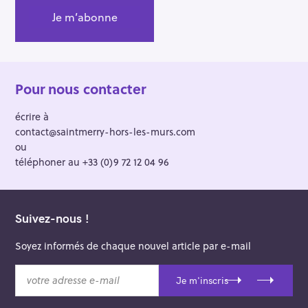
Pour nous contacter
écrire à
contact@saintmerry-hors-les-murs.com
ou
téléphoner au +33 (0)9 72 12 04 96
Suivez-nous !
Soyez informés de chaque nouvel article par e-mail
v
Je m'inscris
o
t