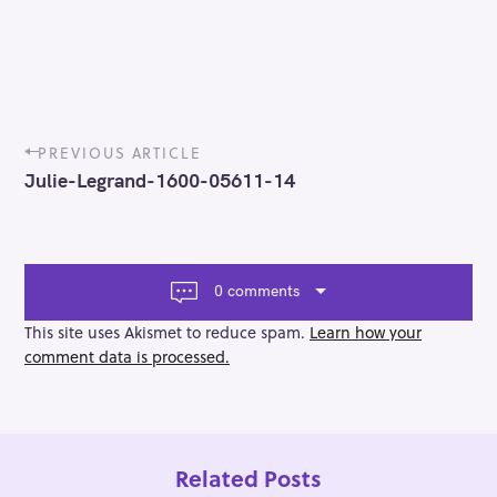
P
PREVIOUS ARTICLE
o
Julie-Legrand-1600-05611-14
s
t
n
a
v
0 comments
i
g
This site uses Akismet to reduce spam.
Learn how your
a
comment data is processed.
t
i
o
n
Related Posts