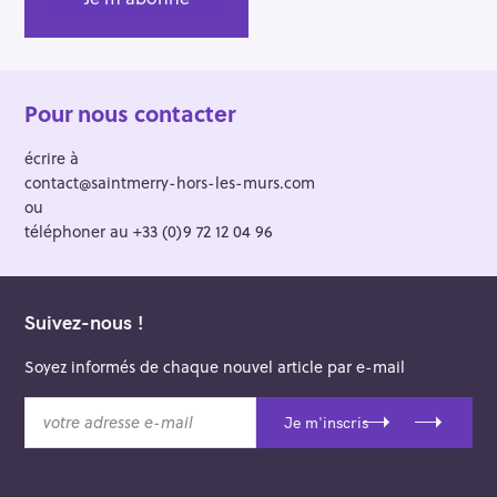
Pour nous contacter
écrire à
contact@saintmerry-hors-les-murs.com
ou
téléphoner au +33 (0)9 72 12 04 96
Suivez-nous !
Soyez informés de chaque nouvel article par e-mail
v
Je m'inscris
o
t
r