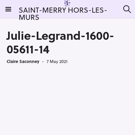
S
SAINT-MERRY HORS-LES-
k
MURS
S
i
e
a
p
r
Julie-Legrand-1600-
t
c
h
o
05611-14
c
o
Claire Saconney
7 May 2021
n
t
e
n
t