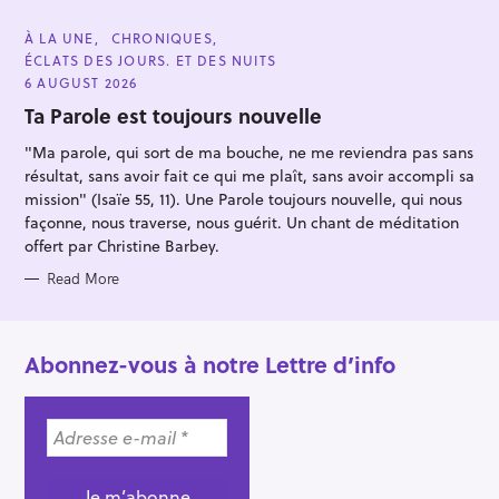
:
C
À LA UNE
CHRONIQUES
A
ÉCLATS DES JOURS. ET DES NUITS
T
E
6 AUGUST 2026
G
O
Ta Parole est toujours nouvelle
R
I
"Ma parole, qui sort de ma bouche, ne me reviendra pas sans
E
S
résultat, sans avoir fait ce qui me plaît, sans avoir accompli sa
mission" (Isaïe 55, 11). Une Parole toujours nouvelle, qui nous
façonne, nous traverse, nous guérit. Un chant de méditation
offert par Christine Barbey.
Read More
Abonnez-vous à notre Lettre d’info