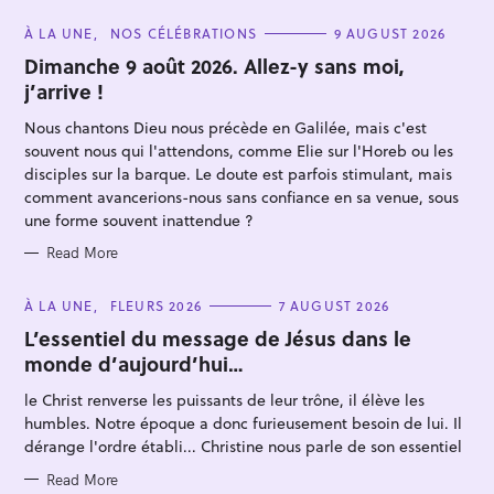
C
À LA UNE
NOS CÉLÉBRATIONS
9 AUGUST 2026
A
T
Dimanche 9 août 2026. Allez-y sans moi,
E
j’arrive !
G
O
R
Nous chantons Dieu nous précède en Galilée, mais c'est
I
E
souvent nous qui l'attendons, comme Elie sur l'Horeb ou les
S
disciples sur la barque. Le doute est parfois stimulant, mais
comment avancerions-nous sans confiance en sa venue, sous
une forme souvent inattendue ?
S
Read More
e
a
C
À LA UNE
FLEURS 2026
7 AUGUST 2026
A
r
T
L’essentiel du message de Jésus dans le
E
monde d’aujourd’hui…
c
G
O
h
R
le Christ renverse les puissants de leur trône, il élève les
I
f
E
humbles. Notre époque a donc furieusement besoin de lui. Il
S
o
dérange l'ordre établi... Christine nous parle de son essentiel
r
Read More