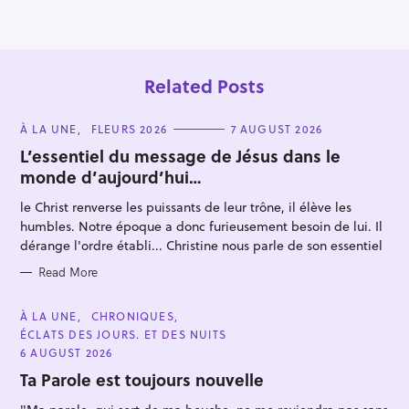
o
n
Related Posts
C
À LA UNE
FLEURS 2026
7 AUGUST 2026
A
T
L’essentiel du message de Jésus dans le
E
monde d’aujourd’hui…
G
O
R
le Christ renverse les puissants de leur trône, il élève les
I
S
E
humbles. Notre époque a donc furieusement besoin de lui. Il
S
e
dérange l'ordre établi... Christine nous parle de son essentiel
a
Read More
r
c
C
À LA UNE
CHRONIQUES
A
h
ÉCLATS DES JOURS. ET DES NUITS
T
E
6 AUGUST 2026
f
G
O
Ta Parole est toujours nouvelle
o
R
I
r