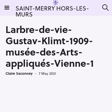
S
SAINT-MERRY HORS-LES-
k
MURS
S
i
e
a
p
r
Larbre-de-vie-
t
c
h
o
Gustav-Klimt-1909-
c
o
musée-des-Arts-
n
appliqués-Vienne-1
t
e
n
Claire Saconney
7 May 2021
t