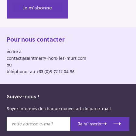
Pour nous contacter
écrire à
contact@saintmerry-hors-les-murs.com
ou
téléphoner au +33 (0)9 72 12 04 96
Suivez-nous !
Soyez informés de chaque nouvel article par e-mail
v
Je m'inscris
o
t