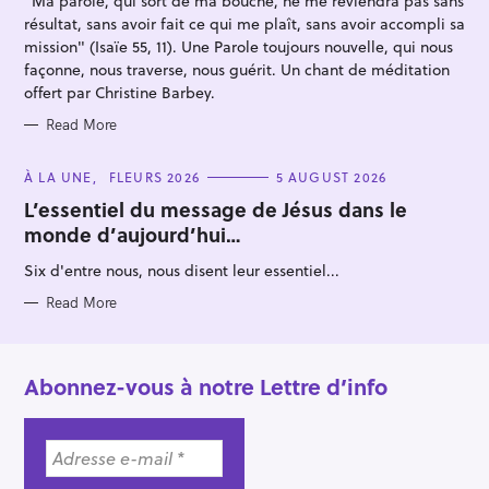
"Ma parole, qui sort de ma bouche, ne me reviendra pas sans
E
S
:
résultat, sans avoir fait ce qui me plaît, sans avoir accompli sa
mission" (Isaïe 55, 11). Une Parole toujours nouvelle, qui nous
façonne, nous traverse, nous guérit. Un chant de méditation
offert par Christine Barbey.
Read More
C
À LA UNE
FLEURS 2026
5 AUGUST 2026
A
T
L’essentiel du message de Jésus dans le
E
monde d’aujourd’hui…
G
O
R
Six d'entre nous, nous disent leur essentiel...
I
E
S
Read More
Abonnez-vous à notre Lettre d’info