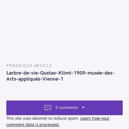
P
PREVIOUS ARTICLE
o
Larbre-de-vie-Gustav-Klimt-1909-musée-des-
s
Arts-appliqués-Vienne-1
t
n
a
v
i
0 comments
g
a
This site uses Akismet to reduce spam.
Learn how your
t
comment data is processed.
i