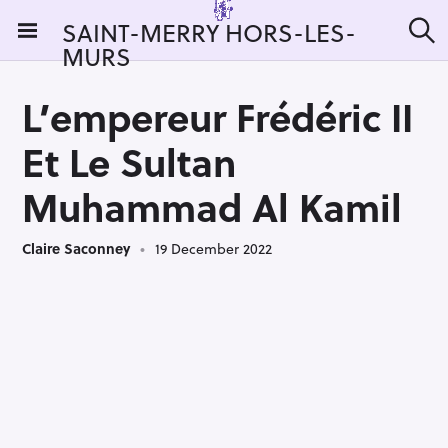
S
SAINT-MERRY HORS-LES-
k
MURS
S
i
e
a
p
r
L’empereur Frédéric II
t
c
h
o
Et Le Sultan
c
o
Muhammad Al Kamil
n
t
Claire Saconney
19 December 2022
e
n
t