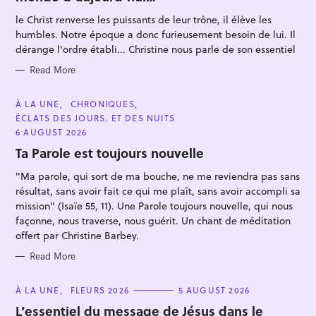
O
R
le Christ renverse les puissants de leur trône, il élève les
I
E
humbles. Notre époque a donc furieusement besoin de lui. Il
S
dérange l'ordre établi... Christine nous parle de son essentiel
Read More
S
C
À LA UNE
CHRONIQUES
A
e
ÉCLATS DES JOURS. ET DES NUITS
T
E
6 AUGUST 2026
a
G
O
Ta Parole est toujours nouvelle
r
R
I
c
"Ma parole, qui sort de ma bouche, ne me reviendra pas sans
E
S
h
résultat, sans avoir fait ce qui me plaît, sans avoir accompli sa
f
mission" (Isaïe 55, 11). Une Parole toujours nouvelle, qui nous
façonne, nous traverse, nous guérit. Un chant de méditation
o
offert par Christine Barbey.
r
Read More
:
C
À LA UNE
FLEURS 2026
5 AUGUST 2026
A
T
L’essentiel du message de Jésus dans le