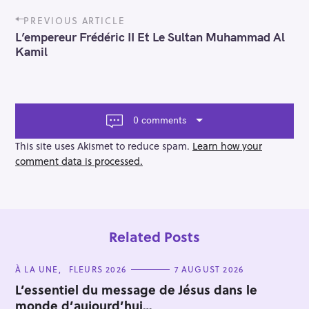
P
PREVIOUS ARTICLE
o
L’empereur Frédéric II Et Le Sultan Muhammad Al
s
Kamil
t
n
a
v
i
0 comments
g
a
This site uses Akismet to reduce spam.
Learn how your
t
comment data is processed.
i
o
n
Related Posts
C
À LA UNE
FLEURS 2026
7 AUGUST 2026
A
T
L’essentiel du message de Jésus dans le
E
monde d’aujourd’hui…
G