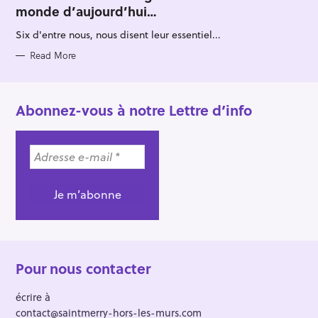
E
monde d’aujourd’hui…
G
O
R
Six d'entre nous, nous disent leur essentiel...
I
E
S
Read More
Abonnez-vous à notre Lettre d’info
Pour nous contacter
écrire à
contact@saintmerry-hors-les-murs.com