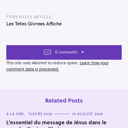
P
PREVIOUS ARTICLE
o
Les Tetes Givrees Affiche
s
t
n
a
v
0 comments
i
g
This site uses Akismet to reduce spam.
Learn how your
a
comment data is processed.
t
i
o
n
Related Posts
C
À LA UNE
FLEURS 2026
10 AUGUST 2026
A
T
L’essentiel du message de Jésus dans le
E