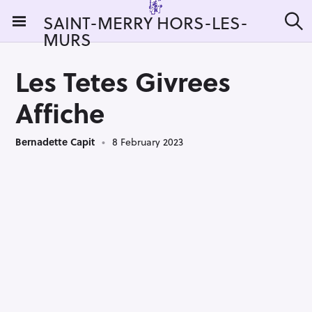
S
SAINT-MERRY HORS-LES-
k
MURS
S
i
e
a
p
r
Les Tetes Givrees
t
c
h
o
Affiche
c
o
Bernadette Capit
8 February 2023
n
t
e
n
t