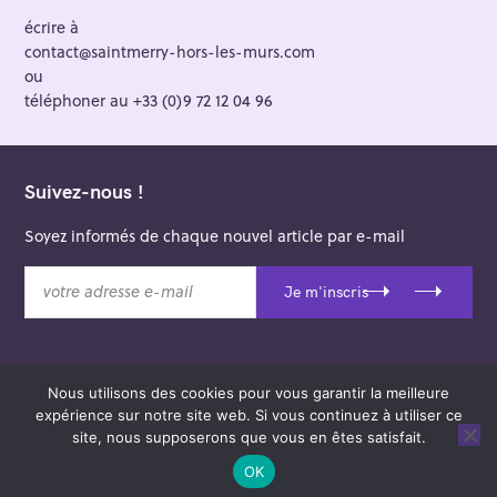
écrire à
contact@saintmerry-hors-les-murs.com
ou
téléphoner au +33 (0)9 72 12 04 96
Suivez-nous !
Soyez informés de chaque nouvel article par e-mail
v
Je m'inscris
o
t
r
e
Nous utilisons des cookies pour vous garantir la meilleure
a
© 2026 Saint-Merry Hors-les-Murs.
expérience sur notre site web. Si vous continuez à utiliser ce
d
Theme: Felt by
Pixelgrade
.
site, nous supposerons que vous en êtes satisfait.
r
e
OK
s