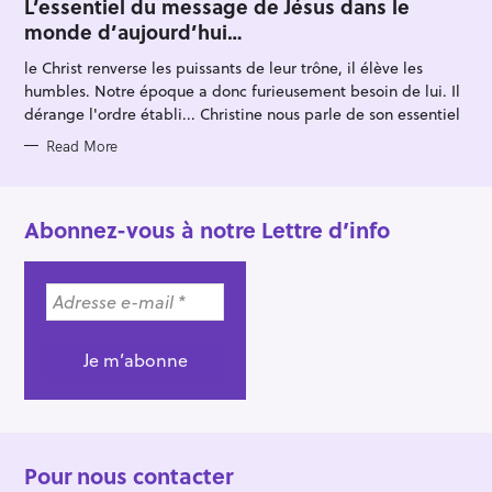
T
L’essentiel du message de Jésus dans le
E
monde d’aujourd’hui…
G
O
R
le Christ renverse les puissants de leur trône, il élève les
I
E
humbles. Notre époque a donc furieusement besoin de lui. Il
S
dérange l'ordre établi... Christine nous parle de son essentiel
Read More
Abonnez-vous à notre Lettre d’info
Pour nous contacter