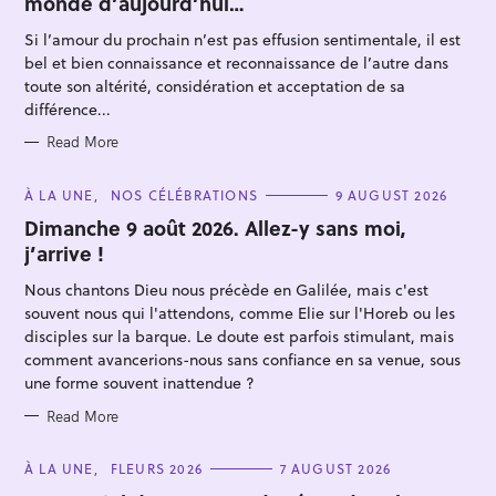
monde d’aujourd’hui…
G
O
R
Si l’amour du prochain n’est pas effusion sentimentale, il est
I
E
bel et bien connaissance et reconnaissance de l’autre dans
S
toute son altérité, considération et acceptation de sa
différence...
Read More
S
C
À LA UNE
NOS CÉLÉBRATIONS
9 AUGUST 2026
A
e
T
Dimanche 9 août 2026. Allez-y sans moi,
E
a
j’arrive !
G
O
r
R
Nous chantons Dieu nous précède en Galilée, mais c'est
I
c
E
souvent nous qui l'attendons, comme Elie sur l'Horeb ou les
h
S
disciples sur la barque. Le doute est parfois stimulant, mais
f
comment avancerions-nous sans confiance en sa venue, sous
o
une forme souvent inattendue ?
r
Read More
:
C
À LA UNE
FLEURS 2026
7 AUGUST 2026
A