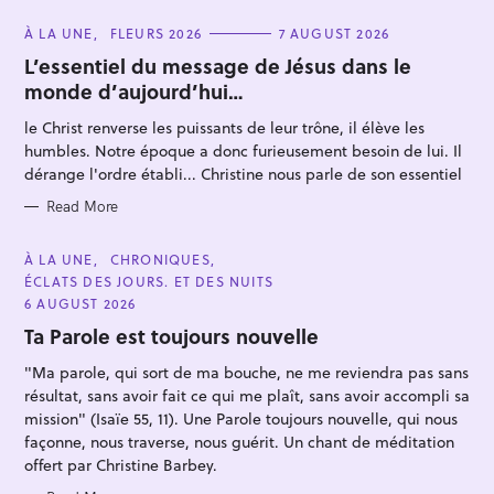
C
À LA UNE
FLEURS 2026
7 AUGUST 2026
A
T
L’essentiel du message de Jésus dans le
E
monde d’aujourd’hui…
G
O
R
le Christ renverse les puissants de leur trône, il élève les
I
E
humbles. Notre époque a donc furieusement besoin de lui. Il
S
dérange l'ordre établi... Christine nous parle de son essentiel
S
Read More
e
a
C
À LA UNE
CHRONIQUES
A
ÉCLATS DES JOURS. ET DES NUITS
r
T
E
6 AUGUST 2026
c
G
O
Ta Parole est toujours nouvelle
h
R
I
f
"Ma parole, qui sort de ma bouche, ne me reviendra pas sans
E
S
résultat, sans avoir fait ce qui me plaît, sans avoir accompli sa
o
mission" (Isaïe 55, 11). Une Parole toujours nouvelle, qui nous
r
façonne, nous traverse, nous guérit. Un chant de méditation
:
offert par Christine Barbey.