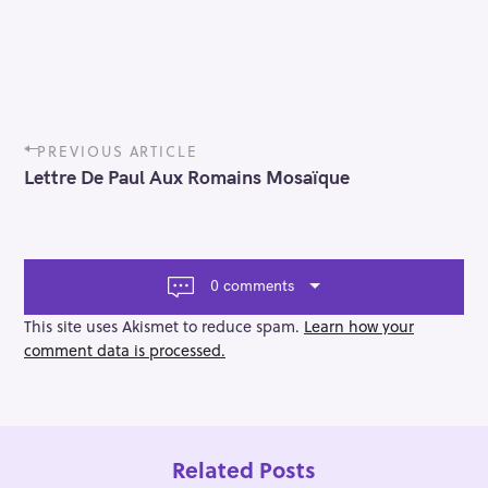
P
PREVIOUS ARTICLE
o
Lettre De Paul Aux Romains Mosaïque
s
t
n
a
v
0 comments
i
g
This site uses Akismet to reduce spam.
Learn how your
a
comment data is processed.
t
i
o
n
Related Posts