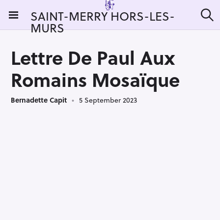
S
SAINT-MERRY HORS-LES-
k
MURS
S
i
e
a
p
r
Lettre De Paul Aux
t
c
h
o
Romains Mosaïque
c
o
Bernadette Capit
5 September 2023
n
t
e
n
t