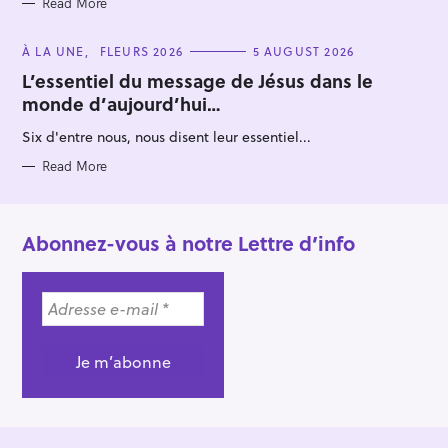
Read More
C
À LA UNE
FLEURS 2026
5 AUGUST 2026
A
T
L’essentiel du message de Jésus dans le
E
monde d’aujourd’hui…
G
O
R
Six d'entre nous, nous disent leur essentiel...
I
E
S
Read More
Abonnez-vous à notre Lettre d’info