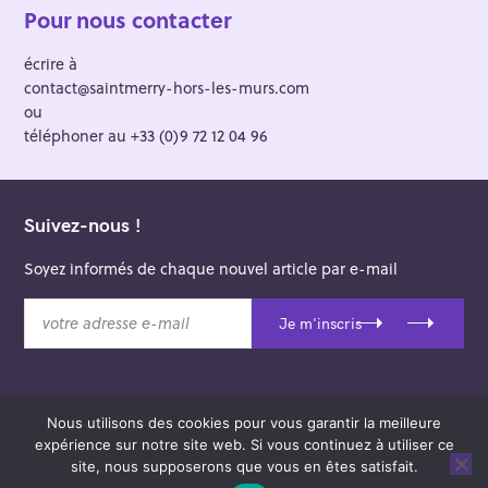
Pour nous contacter
écrire à
contact@saintmerry-hors-les-murs.com
ou
téléphoner au +33 (0)9 72 12 04 96
Suivez-nous !
Soyez informés de chaque nouvel article par e-mail
v
Je m'inscris
o
t
r
e
Nous utilisons des cookies pour vous garantir la meilleure
a
© 2026 Saint-Merry Hors-les-Murs.
expérience sur notre site web. Si vous continuez à utiliser ce
d
Theme: Felt by
Pixelgrade
.
site, nous supposerons que vous en êtes satisfait.
r