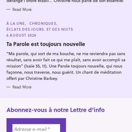
r
dérange l'ordre établi... Christine nous parle de son essentiel
:
Read More
C
À LA UNE
CHRONIQUES
A
ÉCLATS DES JOURS. ET DES NUITS
T
E
6 AUGUST 2026
G
O
Ta Parole est toujours nouvelle
R
I
"Ma parole, qui sort de ma bouche, ne me reviendra pas sans
E
S
résultat, sans avoir fait ce qui me plaît, sans avoir accompli sa
mission" (Isaïe 55, 11). Une Parole toujours nouvelle, qui nous
façonne, nous traverse, nous guérit. Un chant de méditation
offert par Christine Barbey.
Read More
Abonnez-vous à notre Lettre d’info