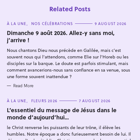
Related Posts
C
À LA UNE
NOS CÉLÉBRATIONS
9 AUGUST 2026
A
T
Dimanche 9 août 2026. Allez-y sans moi,
E
j’arrive !
G
O
R
Nous chantons Dieu nous précède en Galilée, mais c'est
I
E
souvent nous qui l'attendons, comme Elie sur l'Horeb ou les
S
disciples sur la barque. Le doute est parfois stimulant, mais
comment avancerions-nous sans confiance en sa venue, sous
une forme souvent inattendue ?
S
e
Read More
a
C
À LA UNE
FLEURS 2026
7 AUGUST 2026
r
A
T
L’essentiel du message de Jésus dans le
c
E
monde d’aujourd’hui…
h
G
O
f
R
le Christ renverse les puissants de leur trône, il élève les
I
o
E
humbles. Notre époque a donc furieusement besoin de lui. Il
S