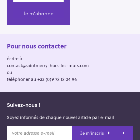
Pour nous contacter
écrire à
contact@saintmerry-hors-les-murs.com
ou
téléphoner au +33 (0)9 72 12 04 96
Suivez-nous !
Soyez informés de chaque nouvel article par e-mail
v
Je m'inscris
o