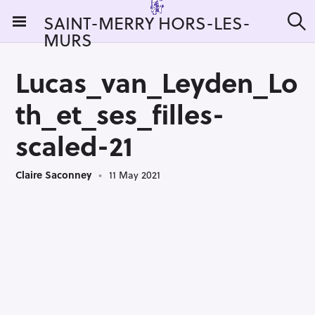
S
SAINT-MERRY HORS-LES-
k
MURS
S
i
e
a
p
r
Lucas_van_Leyden_Lo
t
c
h
o
th_et_ses_filles-
c
o
scaled-21
n
t
Claire Saconney
11 May 2021
e
n
t