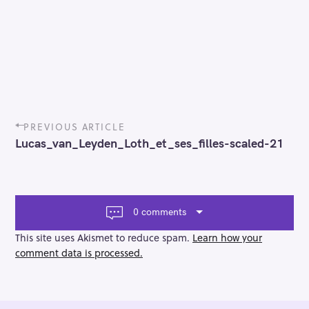
P
PREVIOUS ARTICLE
o
Lucas_van_Leyden_Loth_et_ses_filles-scaled-21
s
t
n
a
v
0 comments
i
g
This site uses Akismet to reduce spam.
Learn how your
a
comment data is processed.
t
i
o
n