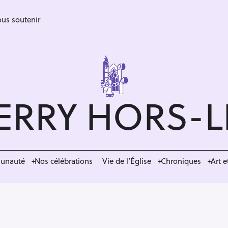
us soutenir
ERRY HORS-
munauté
Nos célébrations
Vie de l’Église
Chroniques
Art e