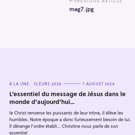
PREVIOUS ARTICLE
o
mag7.jpg
s
t
n
a
v
i
g
a
t
i
S
C
À LA UNE
FLEURS 2026
7 AUGUST 2026
o
e
A
n
T
L’essentiel du message de Jésus dans le
a
E
monde d’aujourd’hui…
G
r
O
R
c
le Christ renverse les puissants de leur trône, il élève les
I
E
humbles. Notre époque a donc furieusement besoin de lui.
h
S
Il dérange l'ordre établi... Christine nous parle de son
f
essentiel