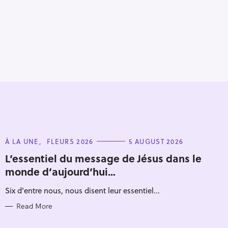
C
À LA UNE
FLEURS 2026
5 AUGUST 2026
A
T
L’essentiel du message de Jésus dans le
E
monde d’aujourd’hui…
G
O
R
Six d'entre nous, nous disent leur essentiel...
I
E
S
Read More