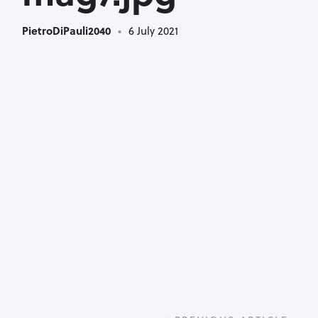
PietroDiPauli2040
6 July 2021
P