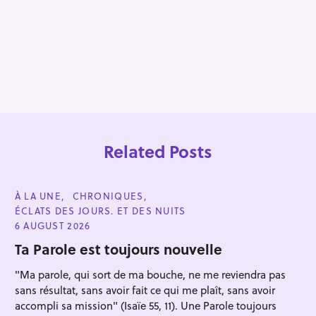
Related Posts
C
À LA UNE
CHRONIQUES
A
ÉCLATS DES JOURS. ET DES NUITS
T
E
6 AUGUST 2026
G
O
Ta Parole est toujours nouvelle
R
I
Press Esc to cancel.
"Ma parole, qui sort de ma bouche, ne me reviendra pas
E
S
sans résultat, sans avoir fait ce qui me plaît, sans avoir
accompli sa mission" (Isaïe 55, 11). Une Parole toujours