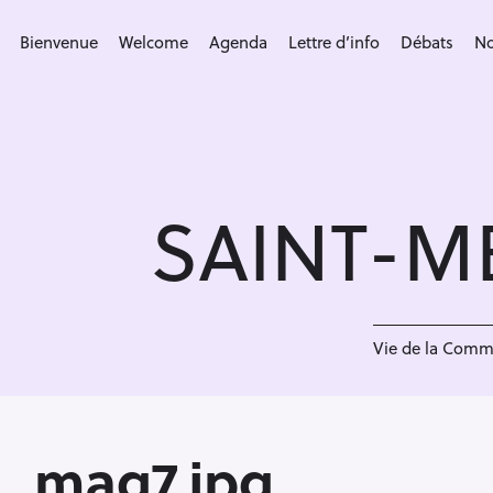
S
k
Bienvenue
Welcome
Agenda
Lettre d’info
Débats
No
i
p
t
o
c
SAINT-M
o
n
t
e
<
n
Vie de la Com
t
mag7.jpg