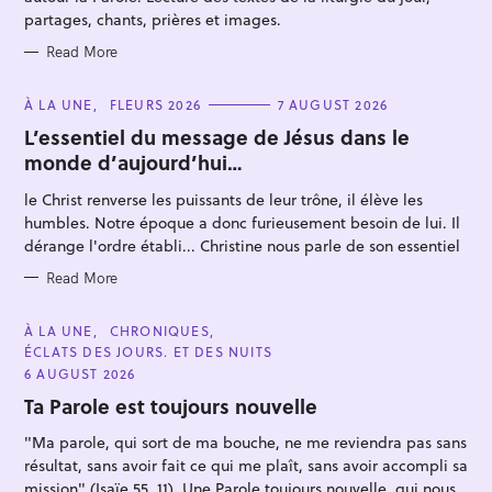
S
partages, chants, prières et images.
Read More
C
À LA UNE
FLEURS 2026
7 AUGUST 2026
A
T
L’essentiel du message de Jésus dans le
E
S
monde d’aujourd’hui…
G
O
e
R
le Christ renverse les puissants de leur trône, il élève les
a
I
E
humbles. Notre époque a donc furieusement besoin de lui. Il
r
S
dérange l'ordre établi... Christine nous parle de son essentiel
c
Read More
h
f
C
À LA UNE
CHRONIQUES
o
A
ÉCLATS DES JOURS. ET DES NUITS
T
r
E
6 AUGUST 2026
G
:
O
Ta Parole est toujours nouvelle
R
I
"Ma parole, qui sort de ma bouche, ne me reviendra pas sans
E
S
résultat, sans avoir fait ce qui me plaît, sans avoir accompli sa
mission" (Isaïe 55, 11). Une Parole toujours nouvelle, qui nous