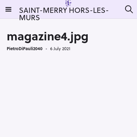
S
SAINT-MERRY HORS-LES-
k
MURS
S
i
e
a
p
r
magazine4.jpg
t
c
h
o
PietroDiPauli2040
6 July 2021
c
o
n
t
e
n
t