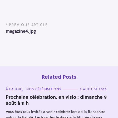
P
PREVIOUS ARTICLE
o
magazine4.jpg
s
t
n
a
v
i
g
a
t
Related Posts
i
o
C
À LA UNE
NOS CÉLÉBRATIONS
8 AUGUST 2026
n
A
T
Prochaine célébration, en visio : dimanche 9
E
août à 11 h
G
O
R
Vous êtes tous invités à venir célébrer lors de la Rencontre
I
E
autour la Parole. Lecture des textes de la liturgie du jour,