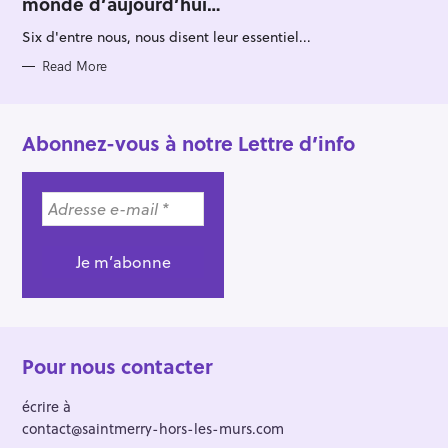
monde d’aujourd’hui…
G
O
R
Six d'entre nous, nous disent leur essentiel...
I
E
S
Read More
Abonnez-vous à notre Lettre d’info
Pour nous contacter
écrire à
contact@saintmerry-hors-les-murs.com