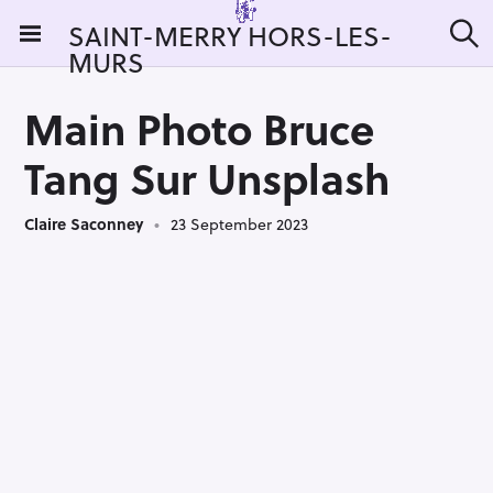
S
SAINT-MERRY HORS-LES-
k
MURS
S
i
e
a
p
r
Main Photo Bruce
t
c
h
o
Tang Sur Unsplash
c
o
Claire Saconney
23 September 2023
n
t
e
n
t