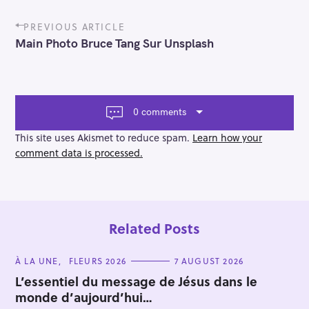
P
PREVIOUS ARTICLE
o
Main Photo Bruce Tang Sur Unsplash
s
t
n
a
v
0 comments
i
g
This site uses Akismet to reduce spam.
Learn how your
a
comment data is processed.
t
i
o
n
Related Posts
C
À LA UNE
FLEURS 2026
7 AUGUST 2026
A
T
L’essentiel du message de Jésus dans le
E
monde d’aujourd’hui…
G
O