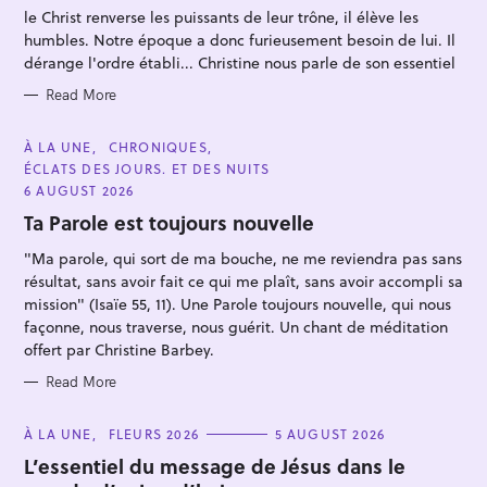
R
le Christ renverse les puissants de leur trône, il élève les
I
E
humbles. Notre époque a donc furieusement besoin de lui. Il
S
dérange l'ordre établi... Christine nous parle de son essentiel
Read More
S
C
À LA UNE
CHRONIQUES
A
ÉCLATS DES JOURS. ET DES NUITS
e
T
E
6 AUGUST 2026
a
G
O
Ta Parole est toujours nouvelle
r
R
I
c
"Ma parole, qui sort de ma bouche, ne me reviendra pas sans
E
S
résultat, sans avoir fait ce qui me plaît, sans avoir accompli sa
h
mission" (Isaïe 55, 11). Une Parole toujours nouvelle, qui nous
f
façonne, nous traverse, nous guérit. Un chant de méditation
o
offert par Christine Barbey.
r
Read More
:
C
À LA UNE
FLEURS 2026
5 AUGUST 2026
A
T
L’essentiel du message de Jésus dans le
E