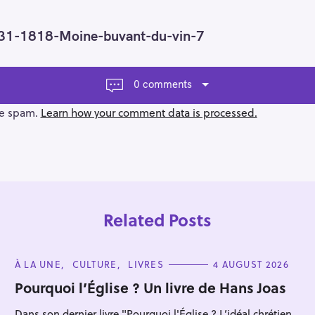
731-1818-Moine-buvant-du-vin-7
0 comments
ce spam.
Learn how your comment data is processed.
Related Posts
C
À LA UNE
CULTURE
LIVRES
4 AUGUST 2026
A
T
Pourquoi l’Église ? Un livre de Hans Joas
E
G
Press Esc to cancel.
Dans son dernier livre "Pourquoi l'Église ? L’idéal chrétien
O