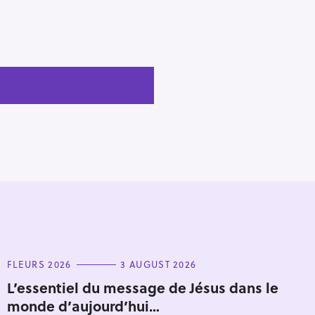
C
FLEURS 2026
3 AUGUST 2026
A
T
L’essentiel du message de Jésus dans le
E
monde d’aujourd’hui…
G
O