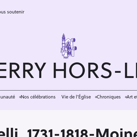
us soutenir
ERRY HORS-
munauté
Nos célébrations
Vie de l’Église
Chroniques
Art e
elli_1731-1818-Moi