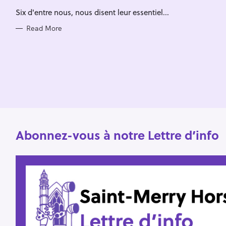
h
R
Six d'entre nous, nous disent leur essentiel...
I
f
E
S
o
Read More
r
:
Abonnez-vous à notre Lettre d’info