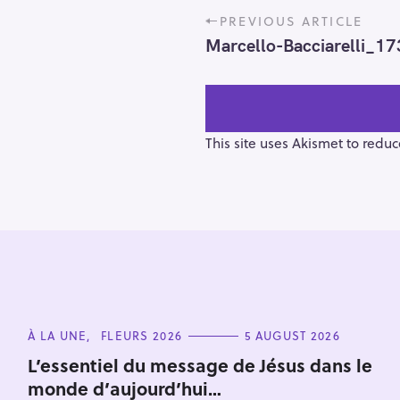
P
PREVIOUS ARTICLE
o
Marcello-Bacciarelli_1
s
t
n
a
v
This site uses Akismet to redu
i
g
a
t
i
o
S
n
e
a
C
À LA UNE
FLEURS 2026
5 AUGUST 2026
A
r
T
L’essentiel du message de Jésus dans le
E
c
monde d’aujourd’hui…
G
O