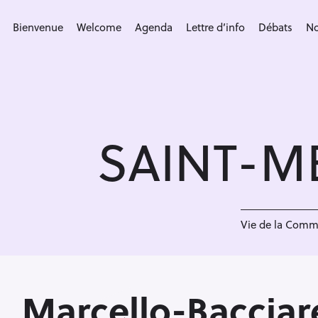
S
k
Bienvenue
Welcome
Agenda
Lettre d’info
Débats
No
i
p
t
o
c
SAINT-M
o
n
t
e
n
Vie de la Com
t
Marcello-Bacciar