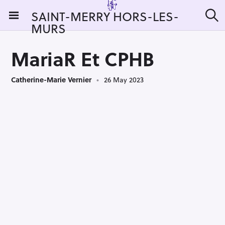
S
SAINT-MERRY HORS-LES-
k
MURS
S
i
e
a
p
r
MariaR Et CPHB
t
c
h
o
Catherine-Marie Vernier
26 May 2023
c
o
n
t
e
n
t