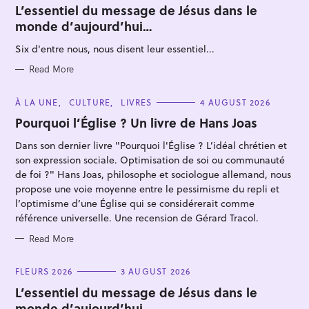
T
L’essentiel du message de Jésus dans le
E
monde d’aujourd’hui…
G
O
R
Six d'entre nous, nous disent leur essentiel...
I
E
S
Read More
C
À LA UNE
CULTURE
LIVRES
4 AUGUST 2026
S
A
T
Pourquoi l’Église ? Un livre de Hans Joas
e
E
G
a
Dans son dernier livre "Pourquoi l'Église ? L’idéal chrétien et
O
R
r
son expression sociale. Optimisation de soi ou communauté
I
E
de foi ?" Hans Joas, philosophe et sociologue allemand, nous
c
S
propose une voie moyenne entre le pessimisme du repli et
h
l’optimisme d’une Église qui se considérerait comme
f
référence universelle. Une recension de Gérard Tracol.
o
Read More
r
:
C
FLEURS 2026
3 AUGUST 2026
A
T
L’essentiel du message de Jésus dans le
E
monde d’aujourd’hui…
G