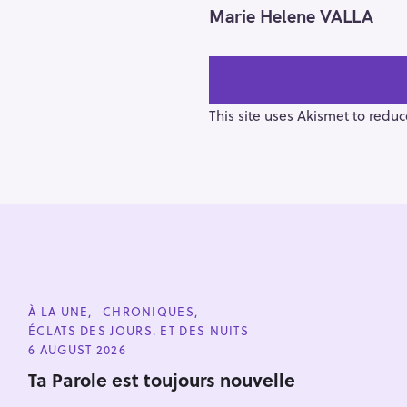
o
Marie Helene VALLA
s
t
n
a
v
This site uses Akismet to redu
i
g
a
t
i
o
n
S
e
C
À LA UNE
CHRONIQUES
a
A
ÉCLATS DES JOURS. ET DES NUITS
T
r
E
6 AUGUST 2026
G
c
O
Ta Parole est toujours nouvelle
R
h
I