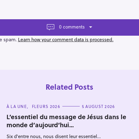
0 comments
ce spam.
Learn how your comment data is processed.
Related Posts
C
À LA UNE
FLEURS 2026
5 AUGUST 2026
A
T
L’essentiel du message de Jésus dans le
E
monde d’aujourd’hui…
G
O
Press Esc to cancel.
R
Six d'entre nous, nous disent leur essentiel...
I