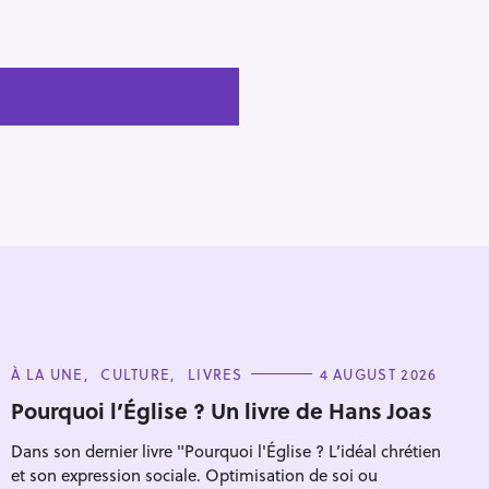
C
À LA UNE
CULTURE
LIVRES
4 AUGUST 2026
A
T
Pourquoi l’Église ? Un livre de Hans Joas
E
G
Dans son dernier livre "Pourquoi l'Église ? L’idéal chrétien
O
R
et son expression sociale. Optimisation de soi ou
I