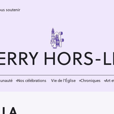
us soutenir
ERRY HORS-
munauté
Nos célébrations
Vie de l’Église
Chroniques
Art e
LLA