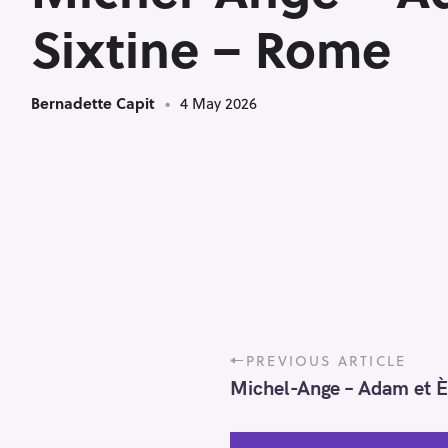
<
Sixtine – Rome
Bernadette Capit
4 May 2026
P
PREVIOUS ARTICLE
o
Michel-Ange – Adam et Èv
s
t