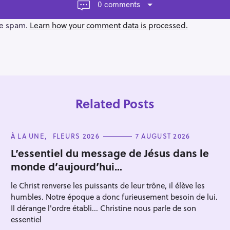
0 comments
ce spam.
Learn how your comment data is processed.
Related Posts
C
À LA UNE
FLEURS 2026
7 AUGUST 2026
A
T
L’essentiel du message de Jésus dans le
E
monde d’aujourd’hui…
G
O
R
le Christ renverse les puissants de leur trône, il élève les
I
Press Esc to cancel.
E
humbles. Notre époque a donc furieusement besoin de lui.
S
Il dérange l'ordre établi... Christine nous parle de son
essentiel