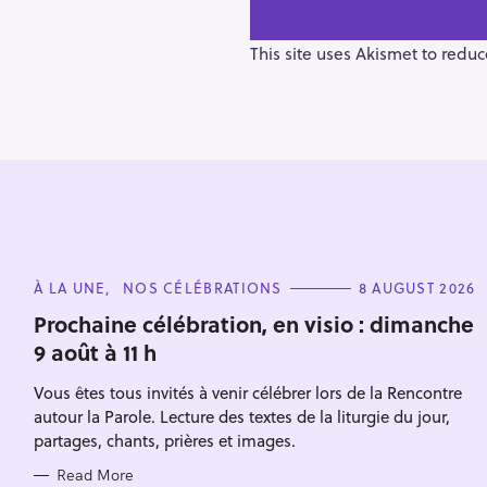
n
a
v
This site uses Akismet to redu
i
g
a
t
i
o
n
S
C
À LA UNE
NOS CÉLÉBRATIONS
8 AUGUST 2026
A
e
T
Prochaine célébration, en visio : dimanche
E
a
9 août à 11 h
G
O
r
R
Vous êtes tous invités à venir célébrer lors de la Rencontre
I
c
E
autour la Parole. Lecture des textes de la liturgie du jour,
S
h
partages, chants, prières et images.
f
Read More
o