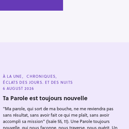
C
À LA UNE
CHRONIQUES
A
ÉCLATS DES JOURS. ET DES NUITS
T
E
6 AUGUST 2026
G
O
Ta Parole est toujours nouvelle
R
I
"Ma parole, qui sort de ma bouche, ne me reviendra pas
E
S
sans résultat, sans avoir fait ce qui me plaît, sans avoir
accompli sa mission" (Isaïe 55, 11). Une Parole toujours
nouvelle, qui nous façonne, nous traverse, nous guérit. Un