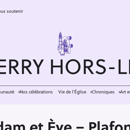
us soutenir
ERRY HORS-
munauté
Nos célébrations
Vie de l’Église
Chroniques
Art e
am et Ève – Plafon