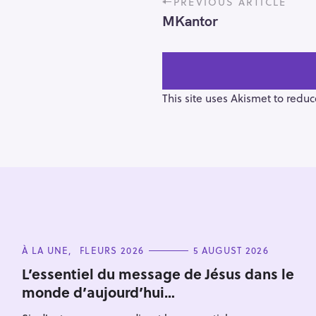
PREVIOUS ARTICLE
o
MKantor
s
t
n
a
v
This site uses Akismet to redu
i
g
a
t
i
o
n
S
e
C
À LA UNE
FLEURS 2026
5 AUGUST 2026
a
A
T
L’essentiel du message de Jésus dans le
r
E
monde d’aujourd’hui…
G
c
O
h
R