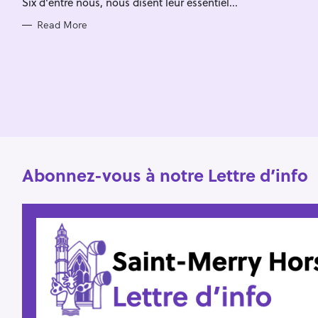
Six d'entre nous, nous disent leur essentiel...
I
f
E
S
Read More
o
r
:
Abonnez-vous à notre Lettre d’info