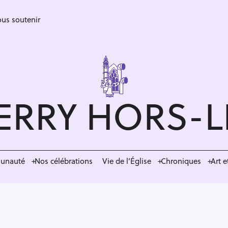
us soutenir
ERRY HORS-
munauté
Nos célébrations
Vie de l’Église
Chroniques
Art e