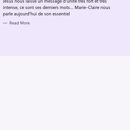
Jésus nous laisse un message d’unité très fort et très
I
E
intense, ce sont ses derniers mots... Marie-Claire nous
S
parle aujourd'hui de son essentiel
Read More