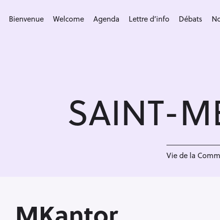
S
k
Bienvenue
Welcome
Agenda
Lettre d’info
Débats
No
i
p
t
o
c
SAINT-M
o
n
t
e
<
n
Vie de la Com
t
MKantor