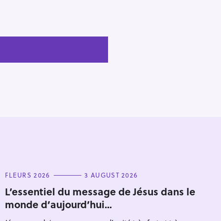
C
FLEURS 2026
3 AUGUST 2026
A
T
L’essentiel du message de Jésus dans le
E
monde d’aujourd’hui…
G
O
R