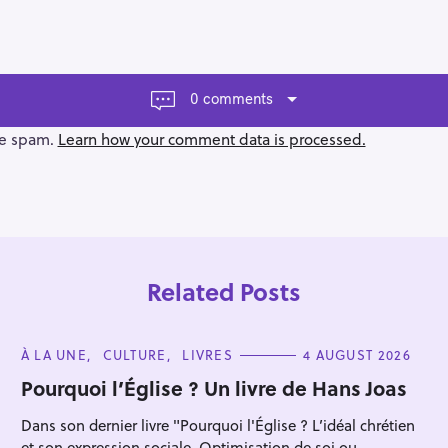
0 comments
ce spam.
Learn how your comment data is processed.
Related Posts
C
À LA UNE
CULTURE
LIVRES
4 AUGUST 2026
A
T
Pourquoi l’Église ? Un livre de Hans Joas
E
G
Press Esc to cancel.
Dans son dernier livre "Pourquoi l'Église ? L’idéal chrétien
O
R
et son expression sociale. Optimisation de soi ou