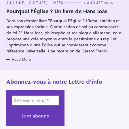
C
À LA UNE
CULTURE
LIVRES
4 AUGUST 2026
A
T
Pourquoi l’Église ? Un livre de Hans Joas
E
G
Dans son dernier livre "Pourquoi l'Église ? L’idéal chrétien et
O
R
son expression sociale. Optimisation de soi ou communauté
I
E
de foi ?" Hans Joas, philosophe et sociologue allemand, nous
S
propose une voie moyenne entre le pessimisme du repli et
l’optimisme d’une Église qui se considérerait comme
référence universelle. Une recension de Gérard Tracol.
Read More
Abonnez-vous à notre Lettre d’info