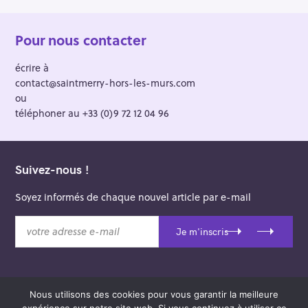
Pour nous contacter
écrire à
contact@saintmerry-hors-les-murs.com
ou
téléphoner au +33 (0)9 72 12 04 96
Suivez-nous !
Soyez informés de chaque nouvel article par e-mail
v
Je m'inscris
o
t
r
e
Nous utilisons des cookies pour vous garantir la meilleure
a
© 2026 Saint-Merry Hors-les-Murs.