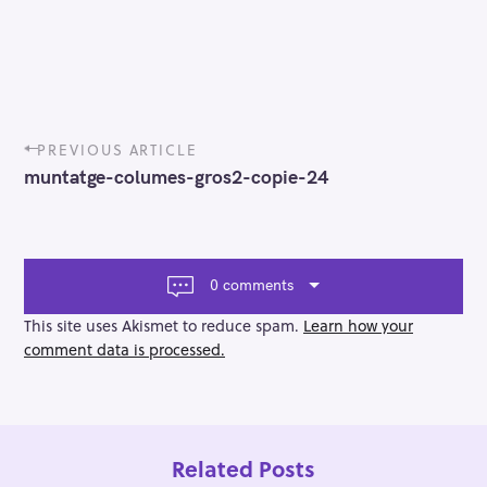
P
PREVIOUS ARTICLE
o
muntatge-columes-gros2-copie-24
s
t
n
a
v
0 comments
i
g
This site uses Akismet to reduce spam.
Learn how your
a
comment data is processed.
t
i
o
n
Related Posts