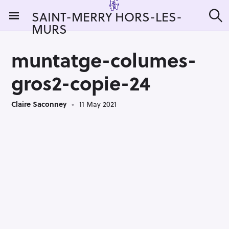
S
SAINT-MERRY HORS-LES-
k
MURS
S
i
e
a
p
r
muntatge-columes-
t
c
h
o
gros2-copie-24
c
o
Claire Saconney
11 May 2021
n
t
e
n
t