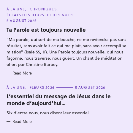
C
À LA UNE
CHRONIQUES
A
ÉCLATS DES JOURS. ET DES NUITS
T
E
6 AUGUST 2026
G
O
Ta Parole est toujours nouvelle
R
I
"Ma parole, qui sort de ma bouche, ne me reviendra pas sans
E
S
résultat, sans avoir fait ce qui me plaît, sans avoir accompli sa
mission" (Isaïe 55, 11). Une Parole toujours nouvelle, qui nous
façonne, nous traverse, nous guérit. Un chant de méditation
S
offert par Christine Barbey.
e
Read More
a
r
C
À LA UNE
FLEURS 2026
5 AUGUST 2026
c
A
T
L’essentiel du message de Jésus dans le
h
E
monde d’aujourd’hui…
G
f
O
R
Six d'entre nous, nous disent leur essentiel...
o
I
E
r
S
Read More
: