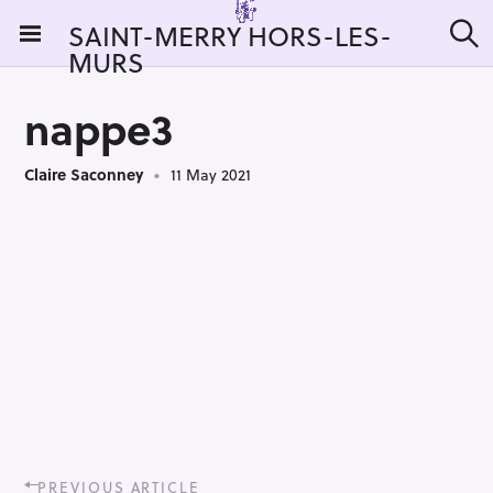
S
SAINT-MERRY HORS-LES-
k
MURS
S
i
e
a
p
r
nappe3
t
c
h
o
Claire Saconney
11 May 2021
c
o
n
t
e
n
t
P
PREVIOUS ARTICLE