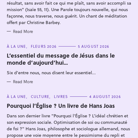
S
résultat, sans avoir fait ce qui me plaît, sans avoir accompli sa
mission" (Isaïe 55, 11). Une Parole toujours nouvelle, qui nous
façonne, nous traverse, nous guérit. Un chant de méditation
offert par Christine Barbey.
Read More
S
C
À LA UNE
FLEURS 2026
5 AUGUST 2026
e
A
T
L’essentiel du message de Jésus dans le
a
E
monde d’aujourd’hui…
G
r
O
R
c
Six d'entre nous, nous disent leur essentiel...
I
E
h
S
Read More
f
o
C
À LA UNE
CULTURE
LIVRES
4 AUGUST 2026
A
r
T
Pourquoi l’Église ? Un livre de Hans Joas
E
:
G
Dans son dernier livre "Pourquoi l'Église ? L’idéal chrétien et
O
R
son expression sociale. Optimisation de soi ou communauté
I
E
de foi ?" Hans Joas, philosophe et sociologue allemand, nous
S
propose une voie moyenne entre le pessimisme du repli et