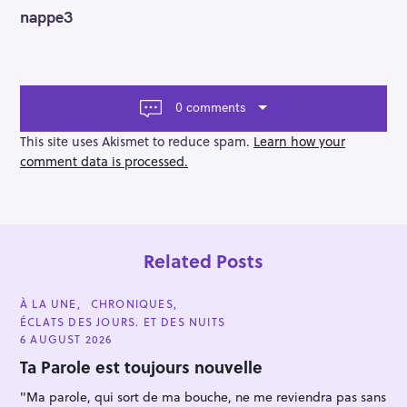
o
nappe3
s
t
n
a
v
0 comments
i
g
This site uses Akismet to reduce spam.
Learn how your
a
comment data is processed.
t
i
o
n
Related Posts
C
À LA UNE
CHRONIQUES
A
ÉCLATS DES JOURS. ET DES NUITS
T
E
6 AUGUST 2026
G
O
Ta Parole est toujours nouvelle
R
I
"Ma parole, qui sort de ma bouche, ne me reviendra pas sans
E