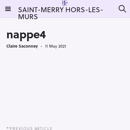
S
SAINT-MERRY HORS-LES-
k
MURS
S
i
e
a
p
r
nappe4
t
c
h
o
Claire Saconney
11 May 2021
c
o
n
t
e
n
t
P
PREVIOUS ARTICLE