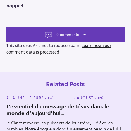
o
nappe4
s
t
n
a
v
0 comments
i
g
This site uses Akismet to reduce spam.
Learn how your
a
comment data is processed.
t
i
o
n
Related Posts
C
À LA UNE
FLEURS 2026
7 AUGUST 2026
A
T
L’essentiel du message de Jésus dans le
E
monde d’aujourd’hui…
G
O
R
le Christ renverse les puissants de leur trône, il élève les
I
E
humbles. Notre époque a donc furieusement besoin de lui. Il