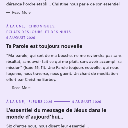
S
dérange l'ordre établi... Christine nous parle de son essentiel
Read More
C
À LA UNE
CHRONIQUES
A
ÉCLATS DES JOURS. ET DES NUITS
S
T
E
6 AUGUST 2026
e
G
O
Ta Parole est toujours nouvelle
a
R
I
r
"Ma parole, qui sort de ma bouche, ne me reviendra pas sans
E
S
c
résultat, sans avoir fait ce qui me plaît, sans avoir accompli sa
mission" (Isaïe 55, 11). Une Parole toujours nouvelle, qui nous
h
façonne, nous traverse, nous guérit. Un chant de méditation
f
offert par Christine Barbey.
o
Read More
r
:
C
À LA UNE
FLEURS 2026
5 AUGUST 2026
A
T
L’essentiel du message de Jésus dans le
E
monde d’aujourd’hui…
G
O
R
Six d'entre nous, nous disent leur essentiel...
I