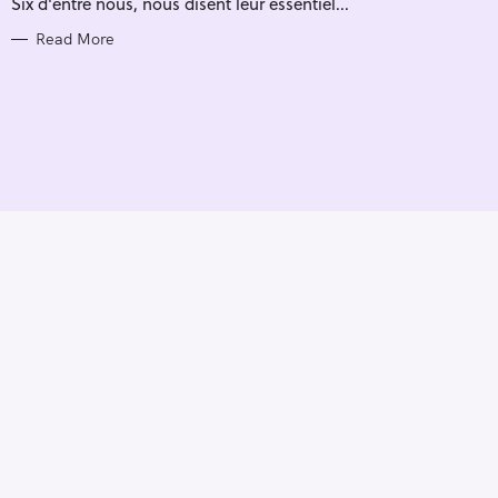
Six d'entre nous, nous disent leur essentiel...
I
E
S
Read More