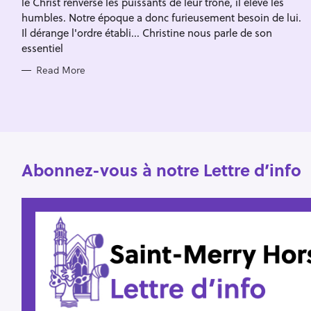
le Christ renverse les puissants de leur trône, il élève les
I
f
E
humbles. Notre époque a donc furieusement besoin de lui.
S
o
Il dérange l'ordre établi... Christine nous parle de son
essentiel
r
:
Read More
Abonnez-vous à notre Lettre d’info