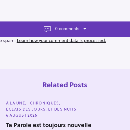
0 comments
ce spam.
Learn how your comment data is processed.
Related Posts
C
À LA UNE
CHRONIQUES
A
ÉCLATS DES JOURS. ET DES NUITS
T
E
6 AUGUST 2026
G
Press Esc to cancel.
O
Ta Parole est toujours nouvelle
R