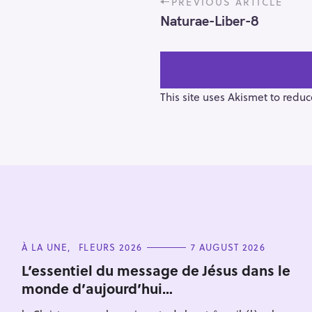
PREVIOUS ARTICLE
o
Naturae-Liber-8
s
t
n
a
v
This site uses Akismet to redu
i
g
a
t
i
o
S
n
e
C
À LA UNE
FLEURS 2026
7 AUGUST 2026
a
A
T
r
L’essentiel du message de Jésus dans le
E
monde d’aujourd’hui…
c
G
O
h
R