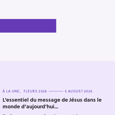
C
À LA UNE
FLEURS 2026
5 AUGUST 2026
A
T
L’essentiel du message de Jésus dans le
E
monde d’aujourd’hui…
G
O
R