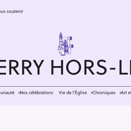
us soutenir
ERRY HORS-
munauté
Nos célébrations
Vie de l’Église
Chroniques
Art e