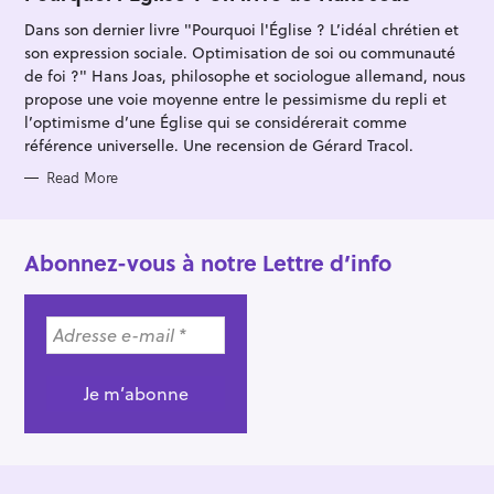
E
G
Dans son dernier livre "Pourquoi l'Église ? L’idéal chrétien et
O
R
son expression sociale. Optimisation de soi ou communauté
I
E
de foi ?" Hans Joas, philosophe et sociologue allemand, nous
S
propose une voie moyenne entre le pessimisme du repli et
l’optimisme d’une Église qui se considérerait comme
référence universelle. Une recension de Gérard Tracol.
Read More
Abonnez-vous à notre Lettre d’info