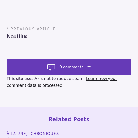
P
PREVIOUS ARTICLE
o
Nautilus
s
t
n
a
v
0 comments
i
g
This site uses Akismet to reduce spam.
Learn how your
a
comment data is processed.
t
i
o
n
Related Posts
C
À LA UNE
CHRONIQUES
A