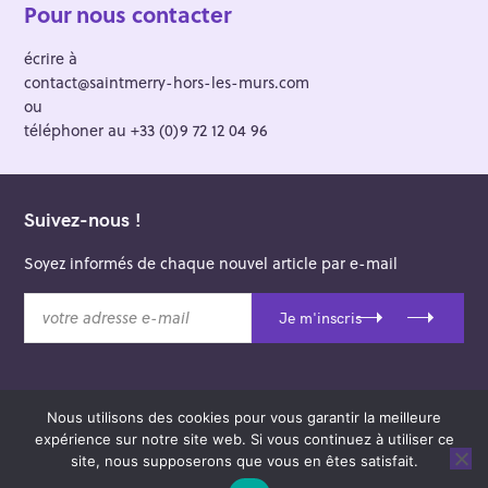
Pour nous contacter
écrire à
contact@saintmerry-hors-les-murs.com
ou
téléphoner au +33 (0)9 72 12 04 96
Suivez-nous !
Soyez informés de chaque nouvel article par e-mail
v
Je m'inscris
o
t
r
e
Nous utilisons des cookies pour vous garantir la meilleure
a
© 2026 Saint-Merry Hors-les-Murs.
expérience sur notre site web. Si vous continuez à utiliser ce
d
Theme: Felt by
Pixelgrade
.
site, nous supposerons que vous en êtes satisfait.
r