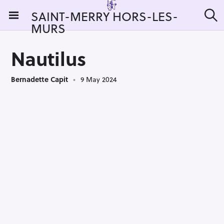
S
SAINT-MERRY HORS-LES-
k
MURS
S
i
e
a
p
r
Nautilus
t
c
h
o
Bernadette Capit
9 May 2024
c
o
n
t
e
n
t