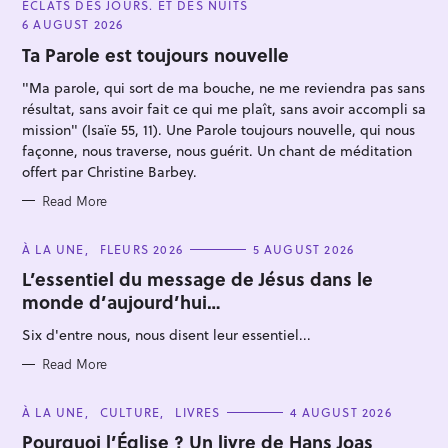
ÉCLATS DES JOURS. ET DES NUITS
T
E
6 AUGUST 2026
G
O
Ta Parole est toujours nouvelle
R
I
"Ma parole, qui sort de ma bouche, ne me reviendra pas sans
E
S
résultat, sans avoir fait ce qui me plaît, sans avoir accompli sa
mission" (Isaïe 55, 11). Une Parole toujours nouvelle, qui nous
façonne, nous traverse, nous guérit. Un chant de méditation
offert par Christine Barbey.
S
Read More
e
a
C
À LA UNE
FLEURS 2026
5 AUGUST 2026
r
A
T
L’essentiel du message de Jésus dans le
c
E
monde d’aujourd’hui…
G
h
O
R
f
Six d'entre nous, nous disent leur essentiel...
I
E
o
S
Read More
r
:
C
À LA UNE
CULTURE
LIVRES
4 AUGUST 2026
A
T
Pourquoi l’Église ? Un livre de Hans Joas