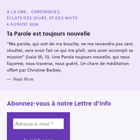
:
C
À LA UNE
CHRONIQUES
A
ÉCLATS DES JOURS. ET DES NUITS
T
E
6 AUGUST 2026
G
O
Ta Parole est toujours nouvelle
R
I
"Ma parole, qui sort de ma bouche, ne me reviendra pas sans
E
S
résultat, sans avoir fait ce qui me plaît, sans avoir accompli sa
mission" (Isaïe 55, 11). Une Parole toujours nouvelle, qui nous
façonne, nous traverse, nous guérit. Un chant de méditation
offert par Christine Barbey.
Read More
Abonnez-vous à notre Lettre d’info