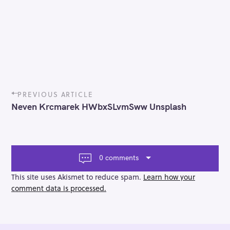
P
PREVIOUS ARTICLE
o
Neven Krcmarek HWbxSLvmSww Unsplash
s
t
n
a
v
0 comments
i
g
This site uses Akismet to reduce spam.
Learn how your
a
comment data is processed.
t
i
o
n