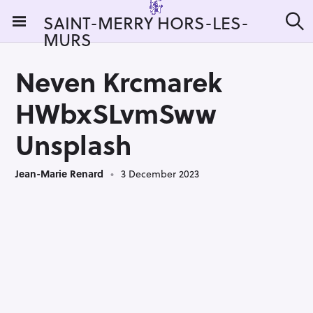
S
SAINT-MERRY HORS-LES-
k
MURS
S
i
e
a
p
r
Neven Krcmarek
t
c
h
o
HWbxSLvmSww
c
o
Unsplash
n
t
Jean-Marie Renard
3 December 2023
e
n
t