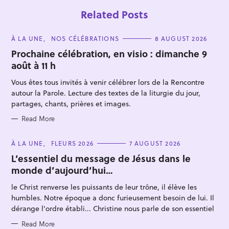
Related Posts
C
À LA UNE
NOS CÉLÉBRATIONS
8 AUGUST 2026
A
T
Prochaine célébration, en visio : dimanche 9
E
août à 11 h
G
O
R
Vous êtes tous invités à venir célébrer lors de la Rencontre
I
E
autour la Parole. Lecture des textes de la liturgie du jour,
S
partages, chants, prières et images.
S
Read More
e
a
C
À LA UNE
FLEURS 2026
7 AUGUST 2026
A
r
T
L’essentiel du message de Jésus dans le
E
c
monde d’aujourd’hui…
G
O
h
R
le Christ renverse les puissants de leur trône, il élève les
I
f
E
humbles. Notre époque a donc furieusement besoin de lui. Il
S
o
dérange l'ordre établi... Christine nous parle de son essentiel
r
Read More