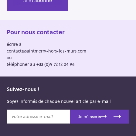
Pour nous contacter
écrire à
contact@saintmerry-hors-les-murs.com
ou
téléphoner au +33 (0)9 72 12 04 96
Suivez-nous !
Soyez informés de chaque nouvel article par e-mail
v
Je m'inscris
o
t
r