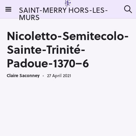
S
SAINT-MERRY HORS-LES-
k
MURS
S
i
e
a
p
r
Nicoletto-Semitecolo-
t
c
h
o
Sainte-Trinité-
c
o
Padoue-1370–6
n
t
Claire Saconney
27 April 2021
e
n
t