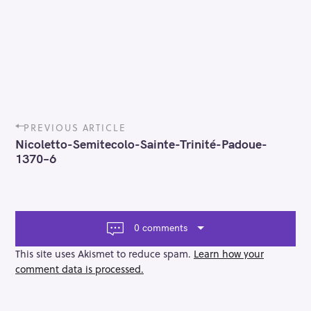
P
PREVIOUS ARTICLE
o
Nicoletto-Semitecolo-Sainte-Trinité-Padoue-
s
1370–6
t
n
a
v
i
0 comments
g
a
This site uses Akismet to reduce spam.
Learn how your
t
comment data is processed.
i
o
n