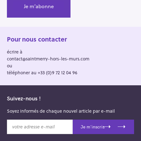
Pour nous contacter
écrire à
contact@saintmerry-hors-les-murs.com
ou
téléphoner au +33 (0)9 72 12 04 96
Suivez-nous !
Soyez informés de chaque nouvel article par e-mail
v
Je m'inscris
o
t