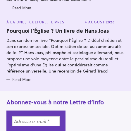
I
:
E
S
Read More
C
À LA UNE
CULTURE
LIVRES
4 AUGUST 2026
A
T
Pourquoi l’Église ? Un livre de Hans Joas
E
G
Dans son dernier livre "Pourquoi l'Église ? L’idéal chrétien et
O
R
son expression sociale. Optimisation de soi ou communauté
I
E
de foi ?" Hans Joas, philosophe et sociologue allemand, nous
S
propose une voie moyenne entre le pessimisme du repli et
l’optimisme d’une Église qui se considérerait comme
référence universelle. Une recension de Gérard Tracol.
Read More
Abonnez-vous à notre Lettre d’info