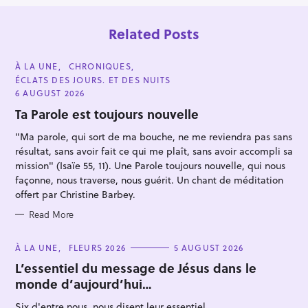
Related Posts
C
À LA UNE
CHRONIQUES
A
ÉCLATS DES JOURS. ET DES NUITS
T
E
6 AUGUST 2026
G
O
Ta Parole est toujours nouvelle
R
I
"Ma parole, qui sort de ma bouche, ne me reviendra pas sans
E
S
résultat, sans avoir fait ce qui me plaît, sans avoir accompli sa
S
mission" (Isaïe 55, 11). Une Parole toujours nouvelle, qui nous
façonne, nous traverse, nous guérit. Un chant de méditation
e
offert par Christine Barbey.
a
r
Read More
c
C
À LA UNE
FLEURS 2026
5 AUGUST 2026
h
A
T
L’essentiel du message de Jésus dans le
f
E
monde d’aujourd’hui…
G
o
O
r
R
Six d'entre nous, nous disent leur essentiel...