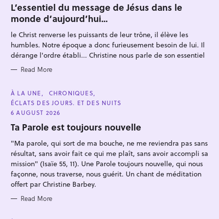
T
L’essentiel du message de Jésus dans le
E
monde d’aujourd’hui…
G
O
R
le Christ renverse les puissants de leur trône, il élève les
I
E
humbles. Notre époque a donc furieusement besoin de lui. Il
S
dérange l'ordre établi... Christine nous parle de son essentiel
Read More
S
e
C
À LA UNE
CHRONIQUES
A
ÉCLATS DES JOURS. ET DES NUITS
a
T
E
6 AUGUST 2026
r
G
O
Ta Parole est toujours nouvelle
c
R
I
h
"Ma parole, qui sort de ma bouche, ne me reviendra pas sans
E
S
f
résultat, sans avoir fait ce qui me plaît, sans avoir accompli sa
mission" (Isaïe 55, 11). Une Parole toujours nouvelle, qui nous
o
façonne, nous traverse, nous guérit. Un chant de méditation
r
offert par Christine Barbey.
:
Read More