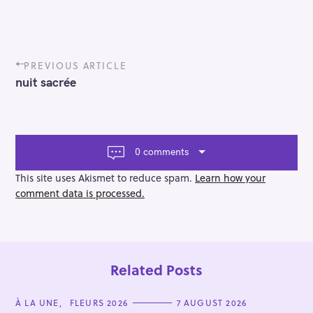
P
PREVIOUS ARTICLE
o
nuit sacrée
s
t
n
a
v
0 comments
i
g
This site uses Akismet to reduce spam.
Learn how your
a
comment data is processed.
t
i
o
n
Related Posts
C
À LA UNE
FLEURS 2026
7 AUGUST 2026
A