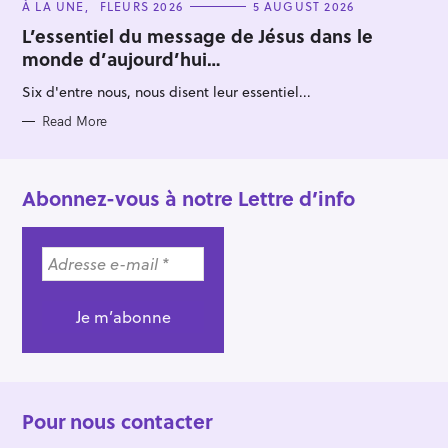
C
À LA UNE
FLEURS 2026
5 AUGUST 2026
A
T
L’essentiel du message de Jésus dans le
E
monde d’aujourd’hui…
G
O
R
Six d'entre nous, nous disent leur essentiel...
I
E
S
Read More
Abonnez-vous à notre Lettre d’info
Pour nous contacter