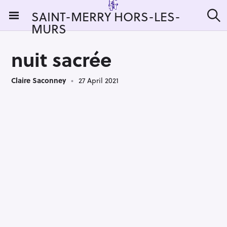
S
SAINT-MERRY HORS-LES-
k
MURS
S
i
e
a
p
r
nuit sacrée
t
c
h
o
Claire Saconney
27 April 2021
c
o
n
t
e
n
t